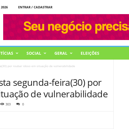
 2026
ENTRAR / CADASTRAR
TÍCIAS
SOCIAL
GERAL
ELEIÇÕES
a(30) por roubar idoso em situação de vulnerabilidade
ta segunda-feira(30) por
ituação de vulnerabilidade
303
0