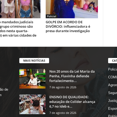
Policial
o mandados judiciais
GOLPE EM ACORDO DE
 grupo criminoso são
DIVÓRCIO: influenciadora é
dos nesta quarta-
presa durante investigação
5) em várias cidades de
MAIS NOTÍCIAS
CA
Polici
Nos 20 anos da Lei Maria da
Penha, Flavinha defende
COMU
fortalecimento...
Agron
7 de agosto de 2026
ão de
Segur
m
ENSINO DE QUALIDADE:
Justi
educação de Colíder alcança
6,7 no Ideb e...
Espor
7 de agosto de 2026
Políti