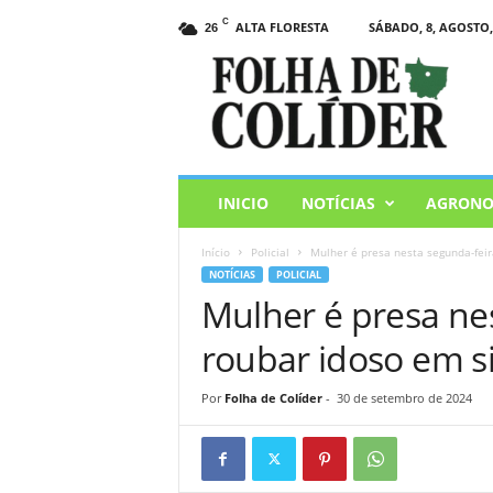
C
ALTA FLORESTA
SÁBADO, 8, AGOSTO,
26
F
o
l
h
a
d
e
INICIO
NOTÍCIAS
AGRONO
C
o
Início
Policial
Mulher é presa nesta segunda-feir
l
NOTÍCIAS
POLICIAL
i
Mulher é presa nes
d
e
roubar idoso em s
r
Por
Folha de Colíder
-
30 de setembro de 2024