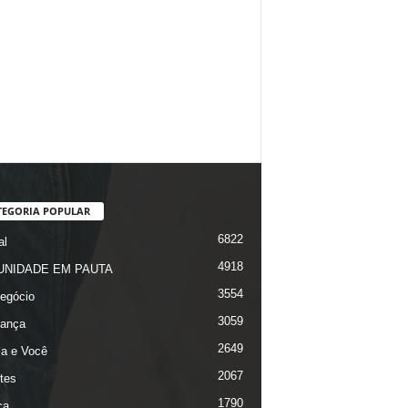
TEGORIA POPULAR
6822
al
4918
NIDADE EM PAUTA
3554
egócio
3059
ança
2649
ça e Você
2067
tes
1790
ca