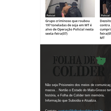
Policial
Policial
Grupo criminoso que roubou
Dezoit
197 toneladas de soja em MT é
contra
alvo de Operação Policial nesta
cumpri
sexta-feira(07)
feira(0
MT
Não seja Prisioneiro dos meios de comunicaç
massa... Nortão o Estado do Mato-Grosso te
história, e Folha de Colíder tem memória,
Informação que Subsidia e Atualiza.
Contato:
contato@folhadecolider.com.br