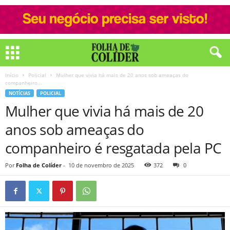
Início
Policial
Mulher que vivia há mais de 20 anos sob ameaças do
companheiro...
NOTÍCIAS
POLICIAL
Mulher que vivia há mais de 20
anos sob ameaças do
companheiro é resgatada pela PC
Por
Folha de Colíder
-
10 de novembro de 2025
372
0