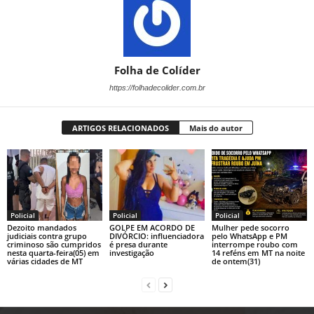
Folha de Colíder
https://folhadecolider.com.br
ARTIGOS RELACIONADOS
Mais do autor
Policial
Policial
Policial
Dezoito mandados
GOLPE EM ACORDO DE
Mulher pede socorro
judiciais contra grupo
DIVÓRCIO: influenciadora
pelo WhatsApp e PM
criminoso são cumpridos
é presa durante
interrompe roubo com
nesta quarta-feira(05) em
investigação
14 reféns em MT na noite
várias cidades de MT
de ontem(31)