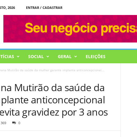
STO, 2026
ENTRAR / CADASTRAR
TÍCIAS
SOCIAL
GERAL
ELEIÇÕES
ana Mutirão da saúde da mulher garante implante anticoncepcional...
na Mutirão da saúde da
plante anticoncepcional
 evita gravidez por 3 anos
369
0