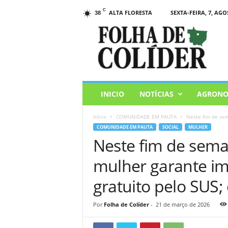
C
ALTA FLORESTA
SEXTA-FEIRA, 7, AGO
38
F
o
l
h
a
d
e
INICIO
NOTÍCIAS
AGRONO
C
o
Início
COMUNIDADE EM PAUTA
Neste fim de sem
l
COMUNIDADE EM PAUTA
SOCIAL
MULHER
i
Neste fim de sema
d
e
mulher garante im
r
gratuito pelo SUS;
Por
Folha de Colíder
-
21 de março de 2026