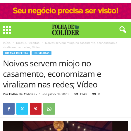
Início
Dicas & Receitas
Noivos servem miojo no casamento, economizam e
viralizam nas redes; Vídeo
DICAS & RECEITAS
INUSITADAS
Noivos servem miojo no
casamento, economizam e
viralizam nas redes; Vídeo
Por
Folha de Colíder
-
15 de julho de 2023
1148
0