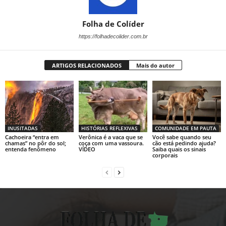
Folha de Colíder
https://folhadecolider.com.br
ARTIGOS RELACIONADOS
Mais do autor
INUSITADAS
HISTÓRIAS REFLEXIVAS
COMUNIDADE EM PAUTA
Cachoeira “entra em
Verônica é a vaca que se
Você sabe quando seu
chamas” no pôr do sol;
coça com uma vassoura.
cão está pedindo ajuda?
entenda fenômeno
VÍDEO
Saiba quais os sinais
corporais