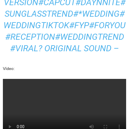
VERSION
#CAPCUT
#DAYNNITE
#
SUNGLASSTREND
#*WEDDING
#
WEDDINGTIKTOK
#FYP
#FORYOU
#RECEPTION
#WEDDINGTREND
#VIRAL
? ORIGINAL SOUND –
Vídeo: