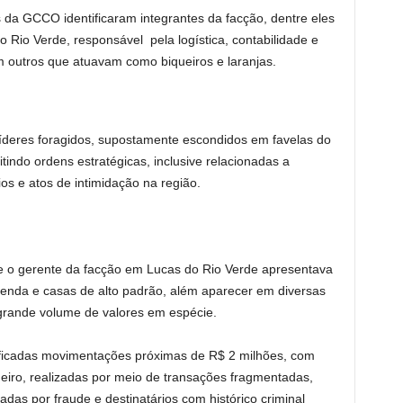
s da GCCO identificaram integrantes da facção, dentre eles
 Rio Verde, responsável pela logística, contabilidade e
m outros que atuavam como biqueiros e laranjas.
 líderes foragidos, supostamente escondidos em favelas do
indo ordens estratégicas, inclusive relacionadas a
os e atos de intimidação na região.
e o gerente da facção em Lucas do Rio Verde apresentava
azenda e casas de alto padrão, além aparecer em diversas
 grande volume de valores em espécie.
ficadas movimentações próximas de R$ 2 milhões, com
heiro, realizadas por meio de transações fragmentadas,
das por fraude e destinatários com histórico criminal