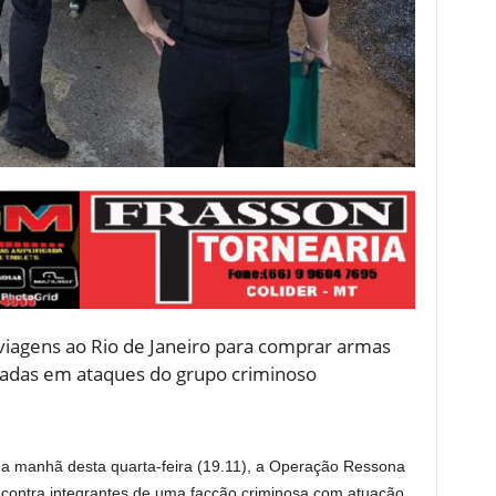
 viagens ao Rio de Janeiro para comprar armas
izadas em ataques do grupo criminoso
 na manhã desta quarta-feira (19.11), a Operação Ressona
 contra integrantes de uma facção criminosa com atuação