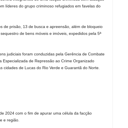
om líderes do grupo criminoso refugiados em favelas do
 de prisão, 13 de busca e apreensão, além de bloqueio
 sequestro de bens móveis e imóveis, expedidos pela 5ª
ens judiciais foram conduzidas pela Gerência de Combate
a Especializada de Repressão ao Crime Organizado
s cidades de Lucas do Rio Verde e Guarantã do Norte.
de 2024 com o fim de apurar uma célula da facção
e e região.