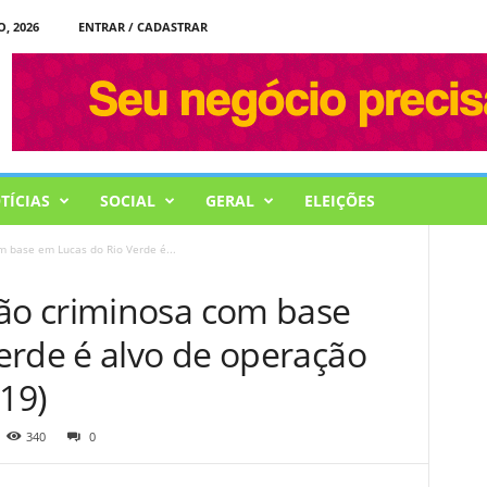
, 2026
ENTRAR / CADASTRAR
TÍCIAS
SOCIAL
GERAL
ELEIÇÕES
 base em Lucas do Rio Verde é...
o criminosa com base
erde é alvo de operação
(19)
340
0