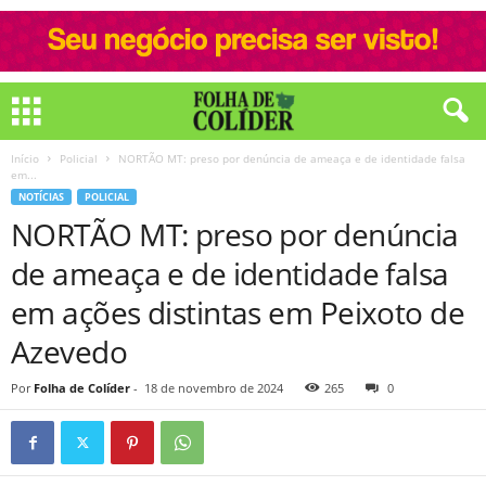
Início
Policial
NORTÃO MT: preso por denúncia de ameaça e de identidade falsa
em...
NOTÍCIAS
POLICIAL
NORTÃO MT: preso por denúncia
de ameaça e de identidade falsa
em ações distintas em Peixoto de
Azevedo
Por
Folha de Colíder
-
18 de novembro de 2024
265
0