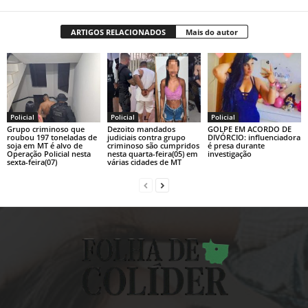
ARTIGOS RELACIONADOS
Mais do autor
Policial
Policial
Policial
Grupo criminoso que
Dezoito mandados
GOLPE EM ACORDO DE
roubou 197 toneladas de
judiciais contra grupo
DIVÓRCIO: influenciadora
soja em MT é alvo de
criminoso são cumpridos
é presa durante
Operação Policial nesta
nesta quarta-feira(05) em
investigação
sexta-feira(07)
várias cidades de MT