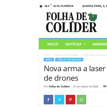
C
ALTA FLORESTA
QUARTA-FEIRA, 5, 
36.6
F
o
l
h
a
d
e
INICIO
NOTÍCIAS
AGRONO
C
o
Início
Ciência e Tecnologia
Nova arma a laser p
l
GERAL
CIÊNCIA E TECNOLOGIA
i
Nova arma a lase
d
e
de drones
r
Por
Folha de Colíder
-
21 de março de 2026