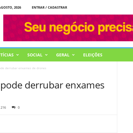
AGOSTO, 2026
ENTRAR / CADASTRAR
TÍCIAS
SOCIAL
GERAL
ELEIÇÕES
ode derrubar enxames de drones
r pode derrubar enxames
216
0