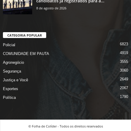
candidatos já registrados para a...
8 de agosto de 2026
CATEGORIA POPULAR
6823
Policial
4919
COMUNIDADE EM PAUTA
3555
Agronegócio
3060
Segurança
2649
Justiça e Você
2067
Esportes
1790
Política
© Folha de Colíder - Todos os direitos reservados