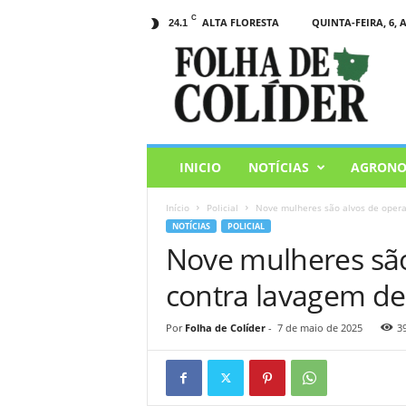
C
ALTA FLORESTA
QUINTA-FEIRA, 6, 
24.1
F
o
l
h
a
d
e
INICIO
NOTÍCIAS
AGRONO
C
o
Início
Policial
Nove mulheres são alvos de operaç
l
NOTÍCIAS
POLICIAL
i
Nove mulheres são
d
e
contra lavagem de 
r
Por
Folha de Colíder
-
7 de maio de 2025
3