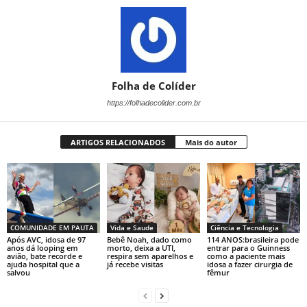
Folha de Colíder
https://folhadecolider.com.br
ARTIGOS RELACIONADOS
Mais do autor
COMUNIDADE EM PAUTA
Vida e Saude
Ciência e Tecnologia
Após AVC, idosa de 97
Bebê Noah, dado como
114 ANOS:brasileira pode
anos dá looping em
morto, deixa a UTI,
entrar para o Guinness
avião, bate recorde e
respira sem aparelhos e
como a paciente mais
ajuda hospital que a
já recebe visitas
idosa a fazer cirurgia de
salvou
fêmur