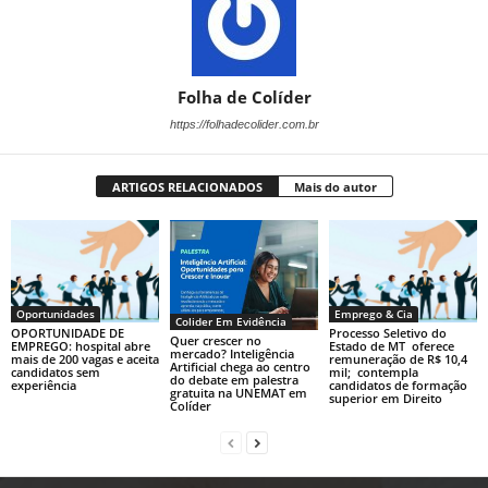
Folha de Colíder
https://folhadecolider.com.br
ARTIGOS RELACIONADOS
Mais do autor
Oportunidades
Emprego & Cia
Colider Em Evidência
OPORTUNIDADE DE
Processo Seletivo do
Quer crescer no
EMPREGO: hospital abre
Estado de MT oferece
mercado? Inteligência
mais de 200 vagas e aceita
remuneração de R$ 10,4
Artificial chega ao centro
candidatos sem
mil; contempla
do debate em palestra
experiência
candidatos de formação
gratuita na UNEMAT em
superior em Direito
Colíder