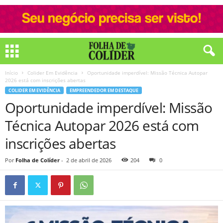
Início
Colider Em Evidência
Oportunidade imperdível: Missão Técnica Autopar
2026 está com inscrições abertas
COLIDER EM EVIDÊNCIA
EMPREENDEDOR EM DESTAQUE
Oportunidade imperdível: Missão
Técnica Autopar 2026 está com
inscrições abertas
Por
Folha de Colíder
-
2 de abril de 2026
204
0