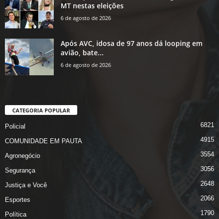
MT nestas eleições
6 de agosto de 2026
Após AVC, idosa de 97 anos dá looping em
avião, bate...
6 de agosto de 2026
CATEGORIA POPULAR
6821
Policial
4915
COMUNIDADE EM PAUTA
3554
Agronegócio
3056
Segurança
2648
Justiça e Você
2066
Esportes
1790
Política