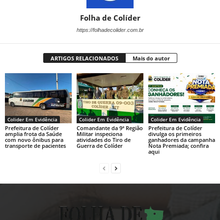
Folha de Colíder
https://folhadecolider.com.br
ARTIGOS RELACIONADOS
Mais do autor
Colider Em Evidência
Colider Em Evidência
Colider Em Evidência
Prefeitura de Colíder
Comandante da 9ª Região
Prefeitura de Colíder
amplia frota da Saúde
Militar inspeciona
divulga os primeiros
com novo ônibus para
atividades do Tiro de
ganhadores da campanha
transporte de pacientes
Guerra de Colíder
Nota Premiada; confira
aqui