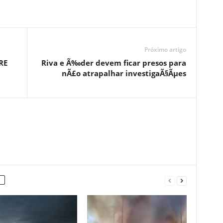
Próximo artigo
RE
Riva e Ã‰der devem ficar presos para
nÃ£o atrapalhar investigaÃ§Ãµes