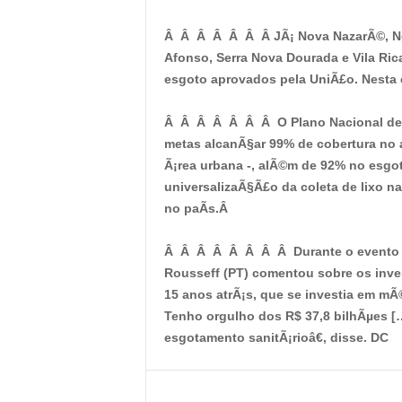
Â Â Â Â Â Â Â JÃ¡ Nova NazarÃ©, Nov
Afonso, Serra Nova Dourada e Vila Rica
esgoto aprovados pela UniÃ£o. Nesta 
Â Â Â Â Â Â Â O Plano Nacional de 
metas alcanÃ§ar 99% de cobertura no 
Ã¡rea urbana -, alÃ©m de 92% no esgot
universalizaÃ§Ã£o da coleta de lixo n
no paÃ­s.Â
Â Â Â Â Â Â Â Â Durante o evento d
Rousseff (PT) comentou sobre os inv
15 anos atrÃ¡s, que se investia em mÃ
Tenho orgulho dos R$ 37,8 bilhÃµes [
esgotamento sanitÃ¡rioâ€, disse. DC