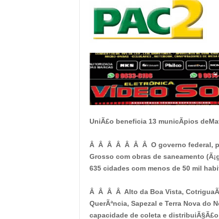
UniÃ£o beneficia 13 municÃ­pios deM
Â Â Â Â Â Â Â O governo federal, por
Grosso com obras de saneamento (Ã¡gu
635 cidades com menos de 50 mil hab
Â Â Â Â Alto da Boa Vista, CotriguaÃ
QuerÃªncia, Sapezal e Terra Nova do N
capacidade de coleta e distribuiÃ§Ã£o