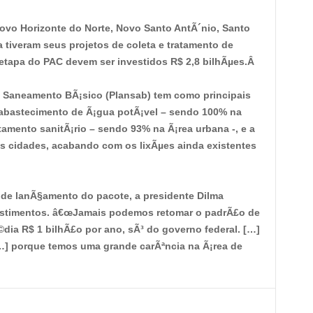
o Horizonte do Norte, Novo Santo AntÃ´nio, Santo
 tiveram seus projetos de coleta e tratamento de
etapa do PAC devem ser investidos R$ 2,8 bilhÃµes.Â
Saneamento BÃ¡sico (Plansab) tem como principais
abastecimento de Ã¡gua potÃ¡vel – sendo 100% na
amento sanitÃ¡rio – sendo 93% na Ã¡rea urbana -, e a
as cidades, acabando com os lixÃµes ainda existentes
e lanÃ§amento do pacote, a presidente Dilma
estimentos. â€œJamais podemos retomar o padrÃ£o de
©dia R$ 1 bilhÃ£o por ano, sÃ³ do governo federal. […]
…] porque temos uma grande carÃªncia na Ã¡rea de