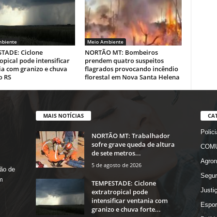
biente
Meio Ambiente
TADE: Ciclone
NORTÃO MT: Bombeiros
opical pode intensificar
prendem quatro suspeitos
ia com granizo e chuva
flagrados provocando incêndio
o RS
florestal em Nova Santa Helena
MAIS NOTÍCIAS
CA
Polici
NORTÃO MT: Trabalhador
sofre grave queda de altura
COMU
de sete metros...
Agron
5 de agosto de 2026
ão de
Segur
m
TEMPESTADE: Ciclone
Justi
extratropical pode
intensificar ventania com
Espor
granizo e chuva forte...