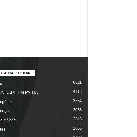
TEGORIA POPULAR
6821
al
4913
NIDADE EM PAUTA
3554
egócio
3056
ança
2648
ça e Você
2066
tes