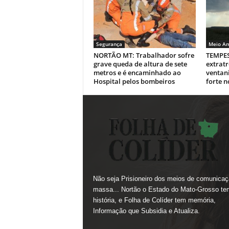
Segurança
Meio Am
NORTÃO MT: Trabalhador sofre
TEMPES
grave queda de altura de sete
extratr
metros e é encaminhado ao
ventan
Hospital pelos bombeiros
forte n
Não seja Prisioneiro dos meios de comunicaç
massa... Nortão o Estado do Mato-Grosso te
história, e Folha de Colíder tem memória,
Informação que Subsidia e Atualiza.