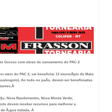
ato Grosso com obras de saneamento do PAC-2
 meio do PAC 2, vai beneficiar 13 municÃ­pio de Mato
a/esgoto). Ao todo no paÃ­s, devem ser beneficiadas
itantes.Â
§u, Nova Bandeirantes, Nova Monte Verde,
orte devem receber recursos para melhorar a
 de Ã¡gua tratada. Â