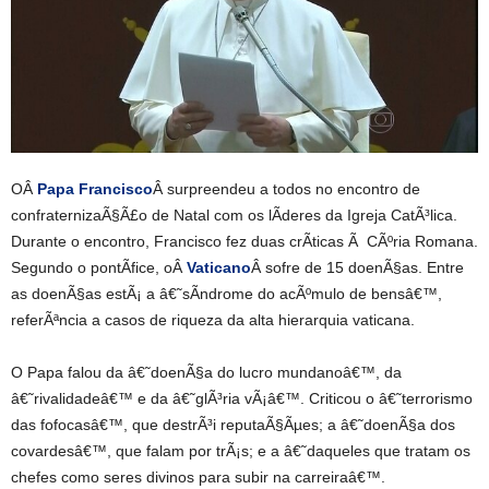
OÂ
Papa Francisco
Â surpreendeu a todos no encontro de
confraternizaÃ§Ã£o de Natal com os lÃ­deres da Igreja CatÃ³lica.
Durante o encontro, Francisco fez duas crÃ­ticas Ã CÃºria Romana.
Segundo o pontÃ­fice, oÂ
Vaticano
Â sofre de 15 doenÃ§as. Entre
as doenÃ§as estÃ¡ a â€˜sÃ­ndrome do acÃºmulo de bensâ€™,
referÃªncia a casos de riqueza da alta hierarquia vaticana.
O Papa falou da â€˜doenÃ§a do lucro mundanoâ€™, da
â€˜rivalidadeâ€™ e da â€˜glÃ³ria vÃ¡â€™. Criticou o â€˜terrorismo
das fofocasâ€™, que destrÃ³i reputaÃ§Ãµes; a â€˜doenÃ§a dos
covardesâ€™, que falam por trÃ¡s; e a â€˜daqueles que tratam os
chefes como seres divinos para subir na carreiraâ€™.