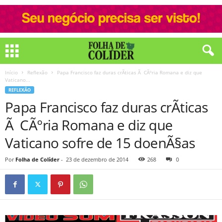
Início
Reflexão
Papa Francisco faz duras crÃ­ticas Ã CÃºria Romana e diz que
Vaticano...
REFLEXÃO
Papa Francisco faz duras crÃ­ticas
Ã CÃºria Romana e diz que
Vaticano sofre de 15 doenÃ§as
Por
Folha de Colíder
-
23 de dezembro de 2014
268
0