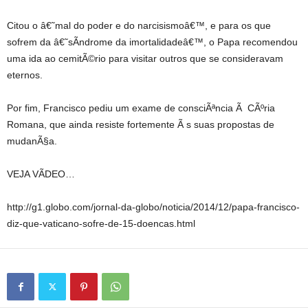
Citou o â€˜mal do poder e do narcisismoâ€™, e para os que
sofrem da â€˜sÃ­ndrome da imortalidadeâ€™, o Papa recomendou
uma ida ao cemitÃ©rio para visitar outros que se consideravam
eternos.
Por fim, Francisco pediu um exame de consciÃªncia Ã CÃºria
Romana, que ainda resiste fortemente Ã s suas propostas de
mudanÃ§a.
VEJA VÃDEO…
http://g1.globo.com/jornal-da-globo/noticia/2014/12/papa-francisco-
diz-que-vaticano-sofre-de-15-doencas.html