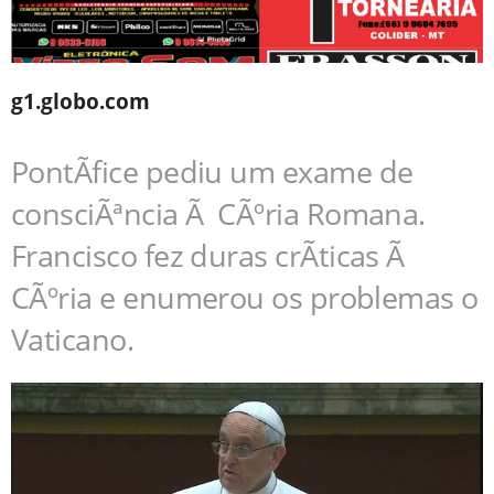
g1.globo.com
PontÃ­fice pediu um exame de
consciÃªncia Ã CÃºria Romana.
Francisco fez duras crÃ­ticas Ã
CÃºria e enumerou os problemas o
Vaticano.