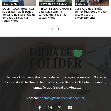
Amor & Cia
HISTÓRIAS REFLEXIVAS
Reflexão
COMPAIXÃO: motoristas
RESGATE EMOCIONANTE:
Caso raro de 3 irmãs
se abraçam após batida
pato salva galinha
centenárias pode mudar
de carro na rua e lição de
carregando a ave nas
estudos sobre
empatia viraliza nas
costas; vídeo
envelhecimento
redes; vídeo
Não seja Prisioneiro dos meios de comunicação de massa... Nortão o
Estado do Mato-Grosso tem história, e Folha de Colíder tem memória,
Informação que Subsidia e Atualiza.
Contato:
contato@folhadecolider.com.br