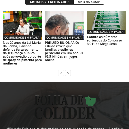
ARTIGOS RELACIONADOS
Mais do autor
COMUNIDADE EM PAUTA
Confira os números
COMUNIDADE EM PAUTA
COMUNIDADE EM PAUTA
sorteados do Concurso
Nos 20 anos da Lei Maria
PREJUIZO BILIONÁRIO:
3.041 da Mega-Sena
da Penha, Flavinha
estudo revela que
defende fortalecimento
famílias brasileiras
da segurança pública
perderam em um ano R$
após aprovação do porte
62,5 bilhões em jogos
de spray de pimenta para
online
mulheres