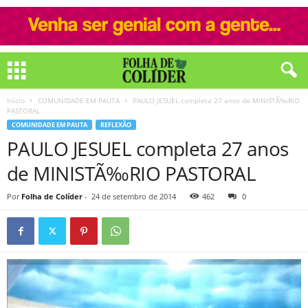
Início
COMUNIDADE EM PAUTA
PAULO JESUEL completa 27 anos de MINISTÃ‰RIO
PASTORAL
COMUNIDADE EM PAUTA
REFLEXÃO
PAULO JESUEL completa 27 anos
de MINISTÃ‰RIO PASTORAL
Por
Folha de Colíder
-
24 de setembro de 2014
462
0