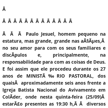
Â
Â Â Â Â Â Â Â Â Â Â Â Â Â
Â Â Â Paulo Jesuel, homem pequeno na
estatura, mas grande, grande nas aÃ§Ãµes,Â
no seu amor para com os seus familiares e
discÃ­pulos e, principalmente, na
responsabilidade para com as coisas de Deus.
E foi assim que ele procedeu durante os 27
anos de MINISTÃ‰RIO PASTORAL, dos
quaisÂ aproximadamente seis anos frente a
Igreja Batista Nacional do Avivamento em
ColÃ­der, onde nesta quinta-feira (25/09)Â
estarÃ£o presentes as 19:30 h,Â Â diversos