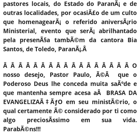
pastores locais, do Estado do ParanÃ¡ e de
outras localidades, por ocasiÃ£o de um culto
que homenagearÃ¡ o referido aniversÃ¡rio
Ministerial, evento que serÃ¡ abrilhantado
pela presenÃ§a tambÃ©m da cantora Bia
Santos, de Toledo, ParanÃ¡.Â
Â Â Â Â Â Â Â Â Â Â Â Â Â Â Â Â Â O
nosso desejo, Pastor Paulo, Ã©Â que o
Poderoso Deus lhe conceda muita saÃºde e
que mantenha sempre acesa aÂ BRASA DA
EVANGELIZAÃ‡ÃƒO em seu ministÃ©rio, o
qual certamente Ã© considerado por ti como
algo preciosÃ­ssimo em sua vida.
ParabÃ©ns!!!