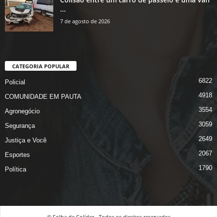
...
7 de agosto de 2026
CATEGORIA POPULAR
6822
Policial
4918
COMUNIDADE EM PAUTA
3554
Agronegócio
3059
Segurança
2649
Justiça e Você
2067
Esportes
1790
Política
© Folha de Colíder - Todos os direitos reservados