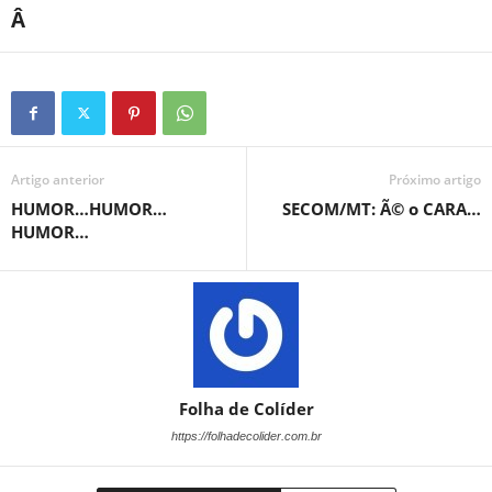
Â
Artigo anterior
Próximo artigo
HUMOR…HUMOR…
SECOM/MT: Ã© o CARA…
HUMOR…
Folha de Colíder
https://folhadecolider.com.br