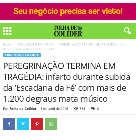
Início
COMUNIDADE EM PAUTA
PEREGRINAÇÃO TERMINA EM TRAGÉDIA: infarto
durante subida da ‘Escadaria da Fé’...
COMUNIDADE EM PAUTA
PEREGRINAÇÃO TERMINA EM
TRAGÉDIA: infarto durante subida
da ‘Escadaria da Fé’ com mais de
1.200 degraus mata músico
Por
Folha de Colíder
-
5 de abril de 2026
334
0