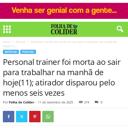
Início
Policial
Personal trainer foi morta ao sair para trabalhar na manhã de
hoje(11);...
NOTÍCIAS
POLICIAL
Personal trainer foi morta ao sair
para trabalhar na manhã de
hoje(11); atirador disparou pelo
menos seis vezes
Por
Folha de Colíder
-
11 de setembro de 2025
274
0