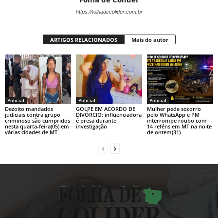
https://folhadecolider.com.br
ARTIGOS RELACIONADOS
Mais do autor
Policial
Policial
Policial
Dezoito mandados
GOLPE EM ACORDO DE
Mulher pede socorro
judiciais contra grupo
DIVÓRCIO: influenciadora
pelo WhatsApp e PM
criminoso são cumpridos
é presa durante
interrompe roubo com
nesta quarta-feira(05) em
investigação
14 reféns em MT na noite
várias cidades de MT
de ontem(31)