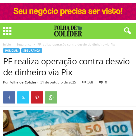
Início
Segurança
PF realiza operação contra desvio de dinheiro via Pix
POLICIAL
SEGURANÇA
PF realiza operação contra desvio
de dinheiro via Pix
Por
Folha de Colíder
-
31 de outubro de 2025
368
0