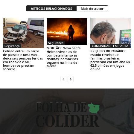
ARTIGOS RELACIONADOS
Mais do autor
Segurança
Segurança
COMUNIDADE EM PAUTA
NORTÃO: Nova Santa
Colisão entre um carro
PREJUIZO BILIONÁRIO:
Helena vive dias de
de passeio e uma van
estudo revela que
combate intenso às
deixa seis pessoas feridas
famílias brasileiras
chamas; bombeiros
em rodovia e MT;
perderam em um ano R$
seguem na linha de
bombeiros prestam
62,5 bilhões em jogos
frente
socorro
online