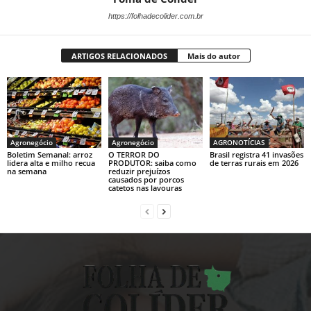
https://folhadecolider.com.br
ARTIGOS RELACIONADOS
Mais do autor
Agronegócio
Agronegócio
AGRONOTÍCIAS
Boletim Semanal: arroz
O TERROR DO
Brasil registra 41 invasões
lidera alta e milho recua
PRODUTOR: saiba como
de terras rurais em 2026
na semana
reduzir prejuízos
causados por porcos
catetos nas lavouras