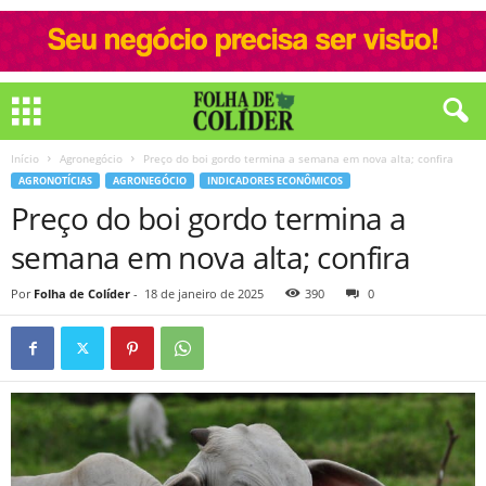
Início
Agronegócio
Preço do boi gordo termina a semana em nova alta; confira
AGRONOTÍCIAS
AGRONEGÓCIO
INDICADORES ECONÔMICOS
Preço do boi gordo termina a
semana em nova alta; confira
Por
Folha de Colíder
-
18 de janeiro de 2025
390
0