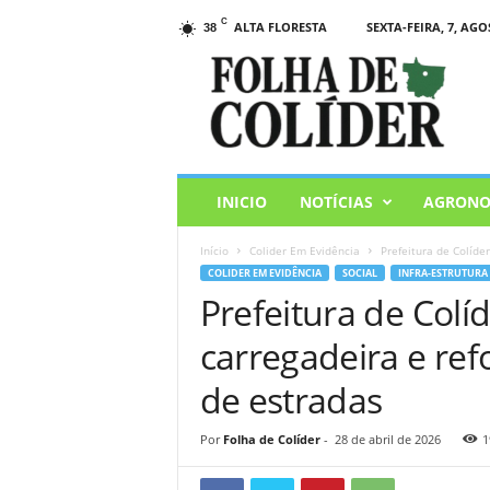
C
ALTA FLORESTA
SEXTA-FEIRA, 7, AGO
38
F
o
l
h
a
d
e
INICIO
NOTÍCIAS
AGRONO
C
o
Início
Colider Em Evidência
Prefeitura de Colíde
l
COLIDER EM EVIDÊNCIA
SOCIAL
INFRA-ESTRUTURA
i
Prefeitura de Col
d
e
carregadeira e ref
r
de estradas
Por
Folha de Colíder
-
28 de abril de 2026
1