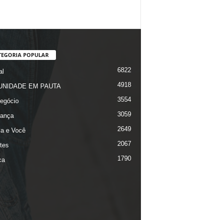
TEGORIA POPULAR
6822
al
4918
NIDADE EM PAUTA
3554
egócio
3059
ança
2649
ça e Você
2067
tes
1790
ca