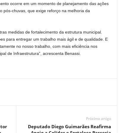
amento ocorre em um momento de planejamento das ações
o pós-chuvas, que exige reforço na melhoria da
tras medidas de fortalecimento da estrutura municipal.
s para entregar um trabalho mais ágil e de qualidade. E
retamente no nosso trabalho, com mais eficiência nos
pal de Infraestrutura”, acrescenta Benassi.
Próximo artigo
ntor
Deputado Diego Guimarães Reafirma
e
Apoio a Colíder e Fortalece Parceria