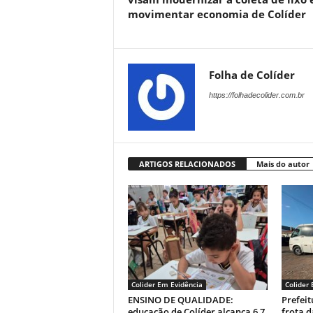
movimentar economia de Colíder
Folha de Colíder
https://folhadecolider.com.br
ARTIGOS RELACIONADOS
Mais do autor
Colider Em Evidência
Colider
ENSINO DE QUALIDADE:
Prefeit
educação de Colíder alcança 6,7
frota 