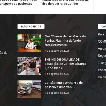
ansporte de pacientes
Tiro de Guerra de Colíder
MAIS NOTÍCIAS
CA
Polici
Nos 20 anos da Lei Maria da
Penha, Flavinha defende
COMU
fortalecimento...
Agron
7 de agosto de 2026
ão de
Segur
m
ENSINO DE QUALIDADE:
Justi
educação de Colíder alcança
6,7 no Ideb e...
Espor
7 de agosto de 2026
Políti
Colisão entre um carro de
passeio e uma van ...
7 de agosto de 2026