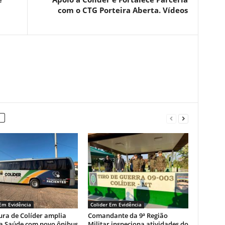
com o CTG Porteira Aberta. Vídeos
 Em Evidência
Colider Em Evidência
ura de Colíder amplia
Comandante da 9ª Região
da Saúde com novo ônibus
Militar inspeciona atividades do