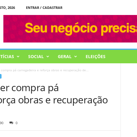
STO, 2026
ENTRAR / CADASTRAR
TÍCIAS
SOCIAL
GERAL
ELEIÇÕES
r compra pá carregadeira e reforça obras e recuperação de...
íder compra pá
orça obras e recuperação
90
0