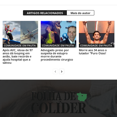
ARTIGOS RELACIONADOS
Mais do autor
COMUNIDADE EM PAUTA
COMUNIDADE EM PAUTA
COMUNIDADE EM PAUTA
Após AVC, idosa de 97
Advogado preso por
Morre aos 34 anos o
anos dá looping em
suspeita de estupro
lutador “Puro Osso!
avião, bate recorde e
morre durante
ajuda hospital que a
procedimento cirurgico
salvou