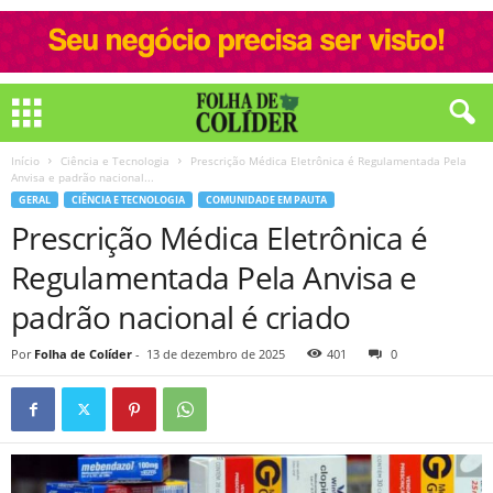
Início
Ciência e Tecnologia
Prescrição Médica Eletrônica é Regulamentada Pela
Anvisa e padrão nacional...
GERAL
CIÊNCIA E TECNOLOGIA
COMUNIDADE EM PAUTA
Prescrição Médica Eletrônica é
Regulamentada Pela Anvisa e
padrão nacional é criado
Por
Folha de Colíder
-
13 de dezembro de 2025
401
0