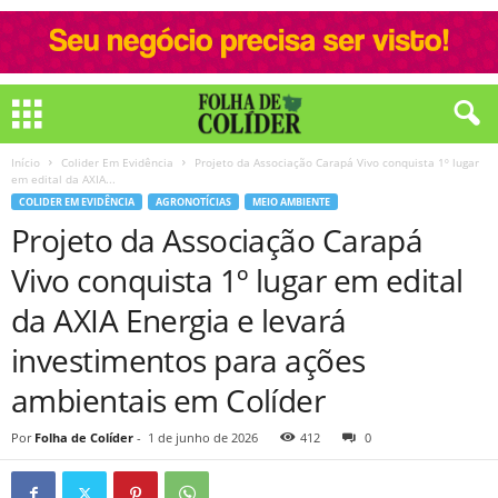
Início
Colider Em Evidência
Projeto da Associação Carapá Vivo conquista 1º lugar
em edital da AXIA...
COLIDER EM EVIDÊNCIA
AGRONOTÍCIAS
MEIO AMBIENTE
Projeto da Associação Carapá
Vivo conquista 1º lugar em edital
da AXIA Energia e levará
investimentos para ações
ambientais em Colíder
Por
Folha de Colíder
-
1 de junho de 2026
412
0