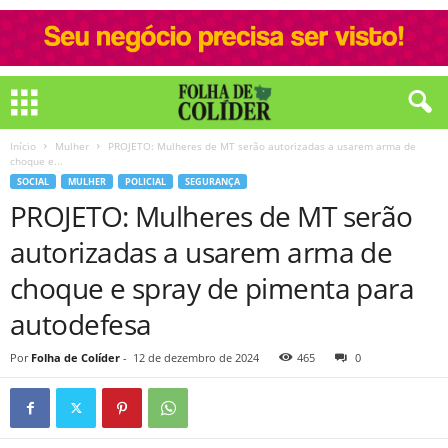
Início
Mulher
PROJETO: Mulheres de MT serão autorizadas a usarem arma de
choque e...
SOCIAL
MULHER
POLICIAL
SEGURANÇA
PROJETO: Mulheres de MT serão
autorizadas a usarem arma de
choque e spray de pimenta para
autodefesa
Por
Folha de Colíder
-
12 de dezembro de 2024
465
0