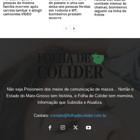
pessoas da mesma
de passeio e uma van
combate intenso às
família morrem após
deixa seis pessoas feridas
chamas; bombeiros
carreta tambar e atingir
em rodovia e MT;
seguem na linha de
camionete.VÍDEO
bombeiros prestam
frente
socorro
Não seja Prisioneiro dos meios de comunicação de massa... Nortão o
Estado do Mato-Grosso tem história, e Folha de Colíder tem memória,
Informação que Subsidia e Atualiza.
Contato:
contato@folhadecolider.com.br