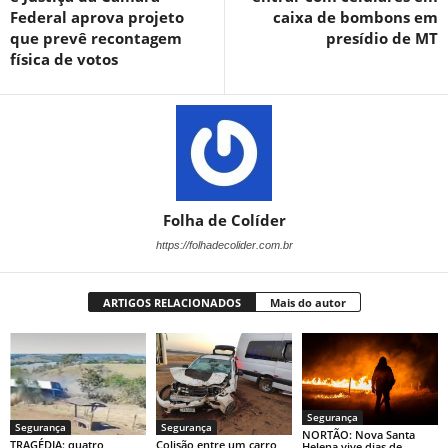
Federal aprova projeto
caixa de bombons em
que prevê recontagem
presídio de MT
física de votos
Folha de Colíder
https://folhadecolider.com.br
ARTIGOS RELACIONADOS
Mais do autor
Segurança
Segurança
Segurança
NORTÃO: Nova Santa
TRAGÉDIA: quatro
Colisão entre um carro
Helena vive dias de