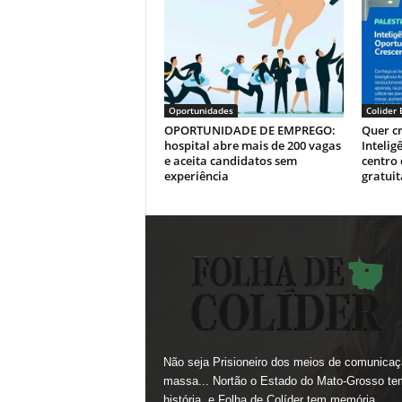
Oportunidades
Colider
OPORTUNIDADE DE EMPREGO:
Quer c
hospital abre mais de 200 vagas
Intelig
e aceita candidatos sem
centro 
experiência
gratui
Não seja Prisioneiro dos meios de comunicaç
massa... Nortão o Estado do Mato-Grosso te
história, e Folha de Colíder tem memória,