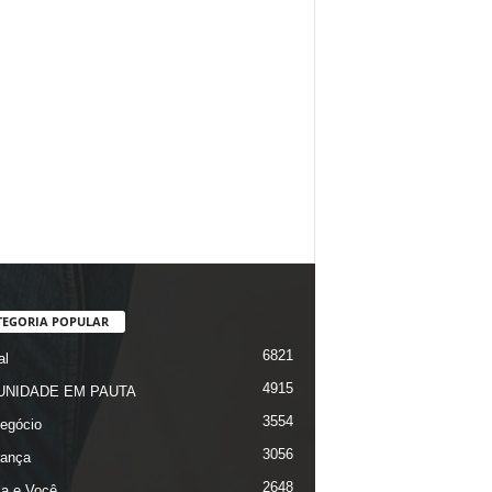
TEGORIA POPULAR
6821
al
4915
NIDADE EM PAUTA
3554
egócio
3056
ança
2648
ça e Você