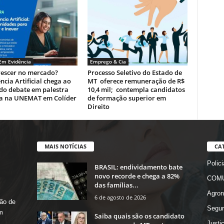
 Em Evidência
Emprego & Cia
rescer no mercado?
Processo Seletivo do Estado de
ência Artificial chega ao
MT oferece remuneração de R$
do debate em palestra
10,4 mil; contempla candidatos
ta na UNEMAT em Colíder
de formação superior em
Direito
MAIS NOTÍCIAS
CA
Polici
BRASIL: endividamento bate
novo recorde e chega a 82%
COMU
das famílias...
Agron
6 de agosto de 2026
ão de
Segur
m
Saiba quais são os candidato
Justi