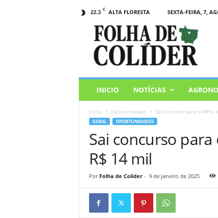
C
ALTA FLORESTA
SEXTA-FEIRA, 7, AG
22.3
F
o
l
h
a
d
e
INICIO
NOTÍCIAS
AGRONO
C
o
Início
Oportunidades
Sai concurso para o MPU: s
l
GERAL
OPORTUNIDADES
i
Sai concurso para 
d
e
R$ 14 mil
r
Por
Folha de Colíder
-
9 de janeiro de 2025