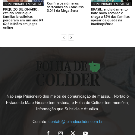
Confira os números
COMUNIDADE EM PAUTA
COMUNIDADE EM PAUTA
sorteados do Concurso
PREJUIZO BILIONÁRIO:
BRASIL: endividamento
3.041 da Mega-Sena
estudo revela que
bate novo recorde e
famílias brasileiras
chega a 82% das famílias
perderam em um ano R$
apesar de queda na
62,5 bilhões em jogos
inadimplência
online
Não seja Prisioneiro dos meios de comunicação de massa... Nortão o
Estado do Mato-Grosso tem história, e Folha de Colíder tem memória,
Informação que Subsidia e Atualiza.
Contato:
contato@folhadecolider.com.br