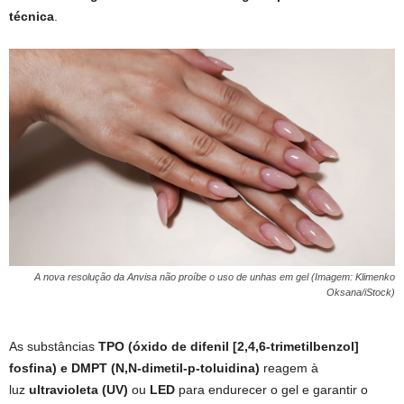
técnica
.
A nova resolução da Anvisa não proíbe o uso de unhas em gel (Imagem: Klimenko
Oksana/iStock)
As substâncias
TPO (óxido de difenil [2,4,6-trimetilbenzol]
fosfina) e DMPT (N,N-dimetil-p-toluidina)
reagem à
luz
ultravioleta (UV)
ou
LED
para endurecer o gel e garantir o