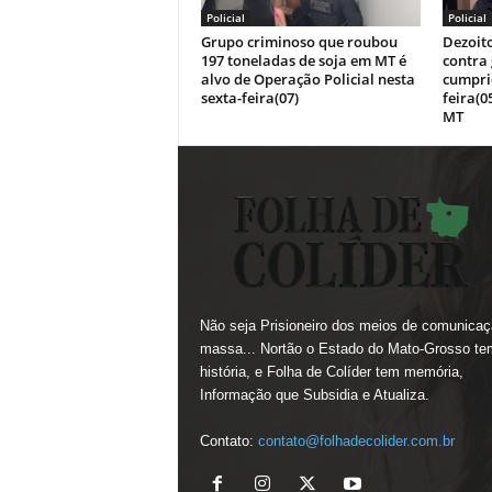
Policial
Policial
Grupo criminoso que roubou
Dezoit
197 toneladas de soja em MT é
contra
alvo de Operação Policial nesta
cumpri
sexta-feira(07)
feira(0
MT
Não seja Prisioneiro dos meios de comunicaç
massa... Nortão o Estado do Mato-Grosso te
história, e Folha de Colíder tem memória,
Informação que Subsidia e Atualiza.
Contato:
contato@folhadecolider.com.br