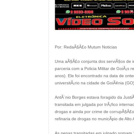
Por: RedaÃ§Ã£o Mutum Noticias
Uma aÃ§Ã£o conjunta dos serviÃ§os de i
parceria com a Policia Militar de GoiÃ¡s r
anos). Ele foi encontrado na data de ont
universitÃ¡rio na cidade de GoiÃ¢nia (GO)
AntÃ´nio Borges estava foragido da Just
transitada em julgada por trÃ¡fico intern
drogas e ainda por crime de corrupÃ§Ã£o 
refinaria de drogas no municÃ­pio de Alto
As penas transitadas em julgado somam 1