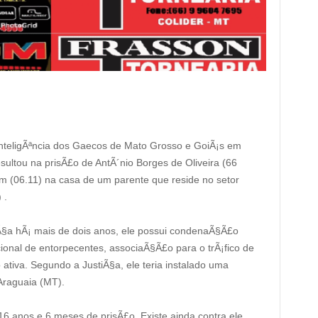
nteligÃªncia dos Gaecos de Mato Grosso e GoiÃ¡s em
esultou na prisÃ£o de AntÃ´nio Borges de Oliveira (66
em (06.11) na casa de um parente que reside no setor
 .
iÃ§a hÃ¡ mais de dois anos, ele possui condenaÃ§Ã£o
acional de entorpecentes, associaÃ§Ã£o para o trÃ¡fico de
ativa. Segundo a JustiÃ§a, ele teria instalado uma
 Araguaia (MT).
6 anos e 6 meses de prisÃ£o. Existe ainda contra ele