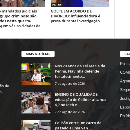
Policial
o mandados judiciais
GOLPE EM ACORDO DE
 grupo criminoso são
DIVÓRCIO: influenciadora é
dos nesta quarta-
presa durante investigação
5) em várias cidades de
MAIS NOTÍCIAS
CA
Polici
Nos 20 anos da Lei Maria da
Penha, Flavinha defende
COMU
fortalecimento...
Agron
7 de agosto de 2026
ão de
Segur
m
ENSINO DE QUALIDADE:
Justi
educação de Colíder alcança
6,7 no Ideb e...
Espor
7 de agosto de 2026
Políti
Colisão entre um carro de
passeio e uma van ...