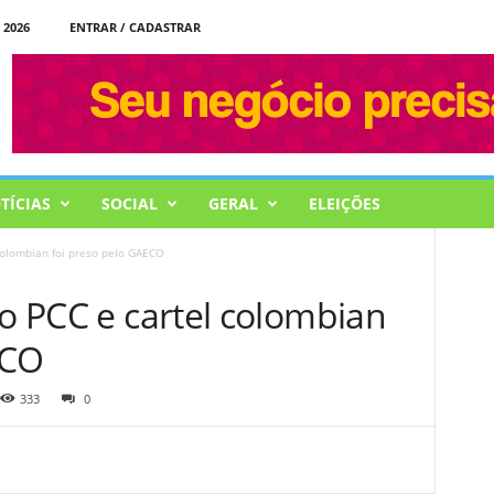
 2026
ENTRAR / CADASTRAR
TÍCIAS
SOCIAL
GERAL
ELEIÇÕES
 colombian foi preso pelo GAECO
ao PCC e cartel colombian
ECO
333
0