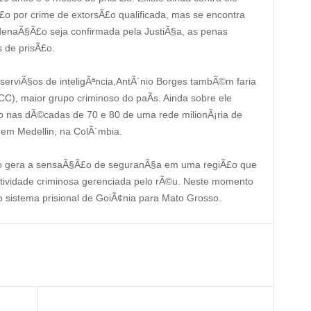
o por crime de extorsÃ£o qualificada, mas se encontra
denaÃ§Ã£o seja confirmada pela JustiÃ§a, as penas
 de prisÃ£o.
erviÃ§os de inteligÃªncia,AntÃ´nio Borges tambÃ©m faria
C), maior grupo criminoso do paÃ­s. Ainda sobre ele
do nas dÃ©cadas de 70 e 80 de uma rede milionÃ¡ria de
s em Medellin, na ColÃ´mbia.
o gera a sensaÃ§Ã£o de seguranÃ§a em uma regiÃ£o que
atividade criminosa gerenciada pelo rÃ©u. Neste momento
 sistema prisional de GoiÃ¢nia para Mato Grosso.