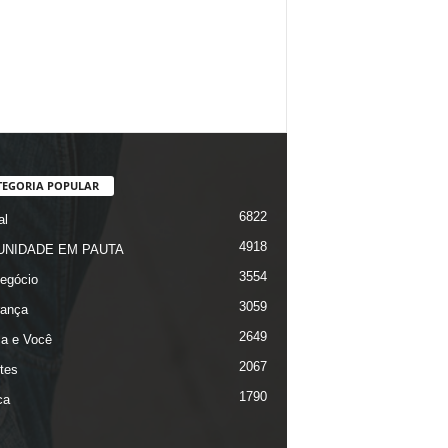
TEGORIA POPULAR
6822
al
4918
NIDADE EM PAUTA
3554
egócio
3059
ança
2649
ça e Você
2067
tes
1790
ca