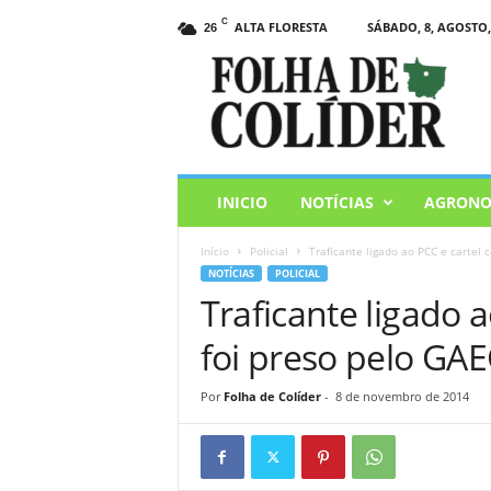
C
ALTA FLORESTA
SÁBADO, 8, AGOSTO,
26
F
o
l
h
a
d
e
INICIO
NOTÍCIAS
AGRONO
C
o
Início
Policial
Traficante ligado ao PCC e cartel
l
NOTÍCIAS
POLICIAL
i
Traficante ligado 
d
e
foi preso pelo GA
r
Por
Folha de Colíder
-
8 de novembro de 2014