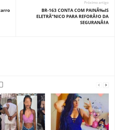
Próximo artigo
arro
BR-163 CONTA COM PAINÃ‰IS
ELETRÃ”NICO PARA REFORÃ‡O DA
SEGURANÃ‡A