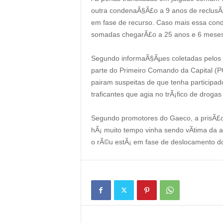
outra condenaÃ§Ã£o a 9 anos de reclusÃ£
em fase de recurso. Caso mais essa con
somadas chegarÃ£o a 25 anos e 6 meses
Segundo informaÃ§Ãµes coletadas pelos s
parte do Primeiro Comando da Capital (PC
pairam suspeitas de que tenha participa
traficantes que agia no trÃ¡fico de droga
Segundo promotores do Gaeco, a prisÃ£
hÃ¡ muito tempo vinha sendo vÃ­tima da 
o rÃ©u estÃ¡ em fase de deslocamento do