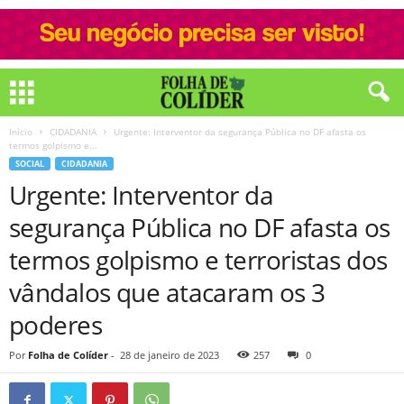
Início
CIDADANIA
Urgente: Interventor da segurança Pública no DF afasta os
termos golpismo e...
SOCIAL
CIDADANIA
Urgente: Interventor da
segurança Pública no DF afasta os
termos golpismo e terroristas dos
vândalos que atacaram os 3
poderes
Por
Folha de Colíder
-
28 de janeiro de 2023
257
0