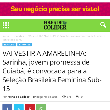
Início
Esportes
VAI VESTIR A AMARELINHA: Sarinha, jovem promessa de Cuiabá, é
convocada para...
NOTÍCIAS
ESPORTES
VAI VESTIR A AMARELINHA:
Sarinha, jovem promessa de
Cuiabá, é convocada para a
Seleção Brasileira Feminina Sub-
15
Por
Folha de Colíder
-
19 de julho de 2025
671
0