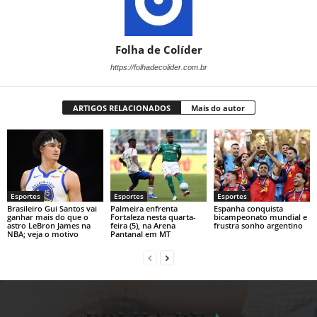
Folha de Colíder
https://folhadecolider.com.br
ARTIGOS RELACIONADOS
Mais do autor
Esportes
Esportes
Esportes
Brasileiro Gui Santos vai
Palmeira enfrenta
Espanha conquista
ganhar mais do que o
Fortaleza nesta quarta-
bicampeonato mundial e
astro LeBron James na
feira (5), na Arena
frustra sonho argentino
NBA; veja o motivo
Pantanal em MT