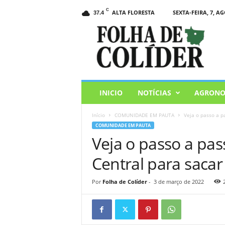
C
ALTA FLORESTA
SEXTA-FEIRA, 7, AG
37.4
F
o
l
h
a
d
e
INICIO
NOTÍCIAS
AGRONO
C
o
Início
COMUNIDADE EM PAUTA
Veja o passo a p
l
COMUNIDADE EM PAUTA
i
Veja o passo a pa
d
e
Central para sacar
r
Por
Folha de Colíder
-
3 de março de 2022