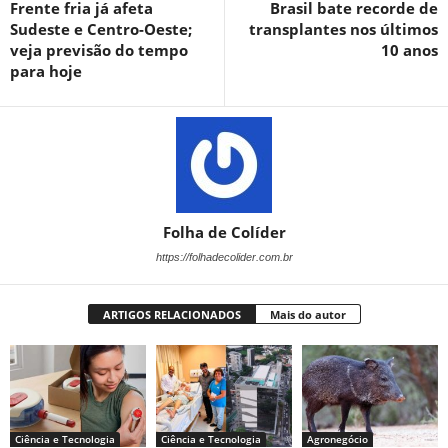
Frente fria já afeta
Brasil bate recorde de
Sudeste e Centro-Oeste;
transplantes nos últimos
veja previsão do tempo
10 anos
para hoje
Folha de Colíder
https://folhadecolider.com.br
ARTIGOS RELACIONADOS
Mais do autor
Ciência e Tecnologia
Ciência e Tecnologia
Agronegócio