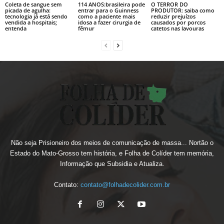
Coleta de sangue sem
114 ANOS:brasileira pode
O TERROR DO
picada de agulha:
entrar para o Guinness
PRODUTOR: saiba como
tecnologia já está sendo
como a paciente mais
reduzir prejuízos
vendida a hospitais;
idosa a fazer cirurgia de
causados por porcos
entenda
fêmur
catetos nas lavouras
Não seja Prisioneiro dos meios de comunicação de massa... Nortão o
Estado do Mato-Grosso tem história, e Folha de Colíder tem memória,
Informação que Subsidia e Atualiza.
Contato:
contato@folhadecolider.com.br