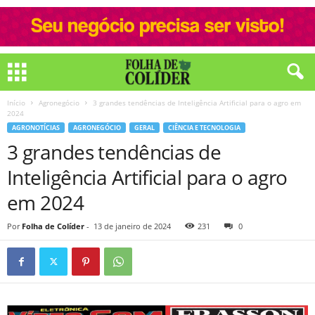
Início
Agronegócio
3 grandes tendências de Inteligência Artificial para o agro em
2024
AGRONOTÍCIAS
AGRONEGÓCIO
GERAL
CIÊNCIA E TECNOLOGIA
3 grandes tendências de
Inteligência Artificial para o agro
em 2024
Por
Folha de Colíder
-
13 de janeiro de 2024
231
0