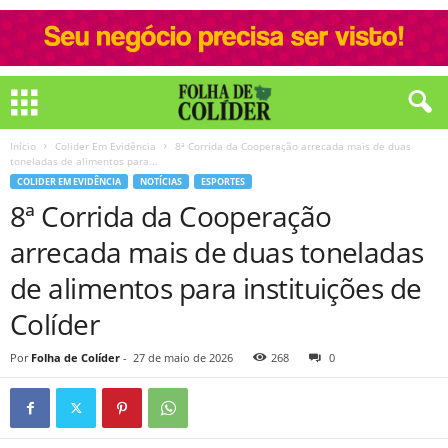
Início
Colider Em Evidência
8ª Corrida da Cooperação arrecada mais de duas
toneladas de alimentos para...
COLIDER EM EVIDÊNCIA
NOTÍCIAS
ESPORTES
8ª Corrida da Cooperação
arrecada mais de duas toneladas
de alimentos para instituições de
Colíder
Por
Folha de Colíder
-
27 de maio de 2026
268
0