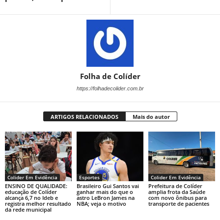
Folha de Colíder
https://folhadecolider.com.br
ARTIGOS RELACIONADOS
Mais do autor
Colider Em Evidência
Esportes
Colider Em Evidência
ENSINO DE QUALIDADE:
Brasileiro Gui Santos vai
Prefeitura de Colíder
educação de Colíder
ganhar mais do que o
amplia frota da Saúde
alcança 6,7 no Ideb e
astro LeBron James na
com novo ônibus para
registra melhor resultado
NBA; veja o motivo
transporte de pacientes
da rede municipal