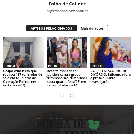
Folha de Colíder
https://folhadecolider.com.br
ARTIGOS RELACIONADOS
Mais do autor
Policial
Policial
Policial
Grupo criminoso que
Dezoito mandados
GOLPE EM ACORDO DE
roubou 197 toneladas de
judiciais contra grupo
DIVÓRCIO: influenciadora
soja em MT é alvo de
criminoso são cumpridos
é presa durante
Operação Policial nesta
nesta quarta-feira(05) em
investigação
sexta-feira(07)
várias cidades de MT