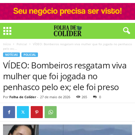
Início
Policial
VÍDEO: Bombeiros resgatam viva mulher que foi jogada no penhasco
pelo ex;...
NOTÍCIAS
POLICIAL
VÍDEO: Bombeiros resgatam viva
mulher que foi jogada no
penhasco pelo ex; ele foi preso
Por
Folha de Colíder
-
27 de maio de 2026
265
0