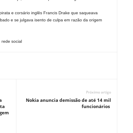
rata e corsário inglês Francis Drake que saqueava
bado e se julgava isento de culpa em razão da origem
 rede social
Próximo artigo
a
Nokia anuncia demissão de até 14 mil
ta
funcionários
agem