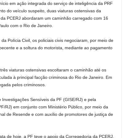
nício em ação integrada do serviço de inteligência da PRF
o do veículo suspeito, duas viaturas ostensivas da
s da PCERJ abordaram um caminhão carregado com 16
aulo com o Rio de Janeiro.
a Polícia Civil, os policiais civis negociaram, por meio de
pecente e a soltura do motorista, mediante ao pagamento
três viaturas ostensivas escoltaram o caminhão até os
lada à principal facção criminosa do Rio de Janeiro. Em
egada pelos criminosos.
e Investigações Sensíveis da PF (GISE/RJ) e pela
/RJ) em conjunto com Ministério Público, por meio da
nal de Resende e com auxílio de promotores de justiça de
ta de hoje, a PF teve o apoio da Corregedoria da PCERJ.