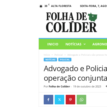
C
ALTA FLORESTA
SEXTA-FEIRA, 7, AGO
38
F
o
l
h
a
d
e
INICIO
NOTÍCIAS
AGRONO
C
o
Início
Policial
Advogado e Policiais são presos h
l
NOTÍCIAS
POLICIAL
i
Advogado e Policia
d
e
operação conjunta
r
Por
Folha de Colíder
-
19 de outubro de 2023