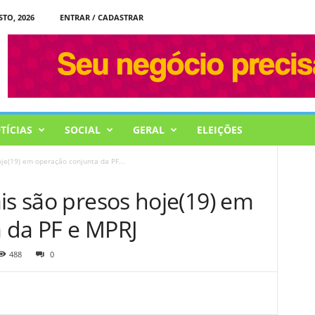
STO, 2026
ENTRAR / CADASTRAR
TÍCIAS
SOCIAL
GERAL
ELEIÇÕES
oje(19) em operação conjunta da PF...
is são presos hoje(19) em
 da PF e MPRJ
488
0