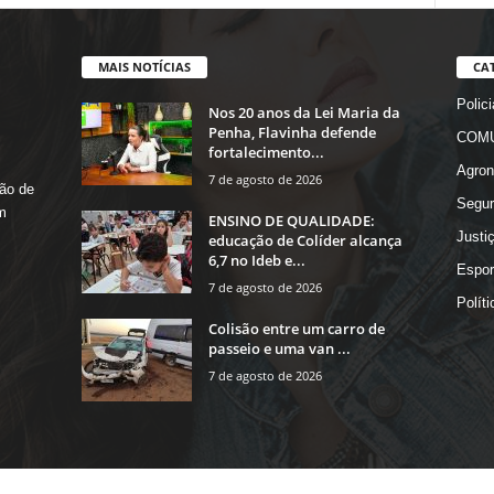
MAIS NOTÍCIAS
CA
Polici
Nos 20 anos da Lei Maria da
Penha, Flavinha defende
COMU
fortalecimento...
Agron
7 de agosto de 2026
ão de
Segur
m
ENSINO DE QUALIDADE:
Justi
educação de Colíder alcança
6,7 no Ideb e...
Espor
7 de agosto de 2026
Políti
Colisão entre um carro de
passeio e uma van ...
7 de agosto de 2026