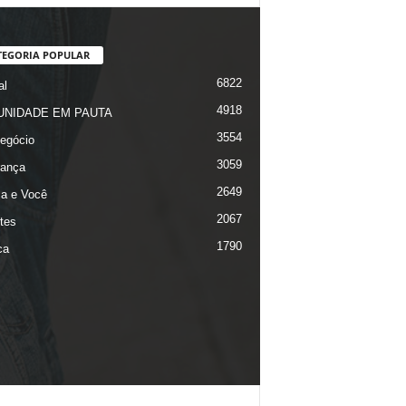
TEGORIA POPULAR
6822
al
4918
NIDADE EM PAUTA
3554
egócio
3059
ança
2649
ça e Você
2067
tes
1790
ca