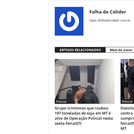
Folha de Colíder
https://folhadecolider.com.br
ARTIGOS RELACIONADOS
Mais do autor
Policial
Policial
Grupo criminoso que roubou
Dezoit
197 toneladas de soja em MT é
contra
alvo de Operação Policial nesta
cumpri
sexta-feira(07)
feira(0
MT