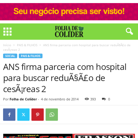
Início
PAIS & FILHOS
ANS firma parceria com hospital para buscar reduÃ§Ã£o de
cesÃ¡reas 2
SOCIAL
PAIS & FILHOS
ANS firma parceria com hospital
para buscar reduÃ§Ã£o de
cesÃ¡reas 2
Por
Folha de Colíder
-
4 de novembro de 2014
393
0