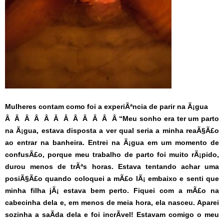
Mulheres contam como foi a experiÃªncia de parir na Ã¡gua
Â Â Â Â Â Â Â Â Â Â Â Â “Meu sonho era ter um parto
na Ã¡gua, estava disposta a ver qual seria a minha reaÃ§Ã£o
ao entrar na banheira. Entrei na Ã¡gua em um momento de
confusÃ£o, porque meu trabalho de parto foi muito rÃ¡pido,
durou menos de trÃªs horas. Estava tentando achar uma
posiÃ§Ã£o quando coloquei a mÃ£o lÃ¡ embaixo e senti que
minha filha jÃ¡ estava bem perto. Fiquei com a mÃ£o na
cabecinha dela e, em menos de meia hora, ela nasceu. Aparei
sozinha a saÃ­da dela e foi incrÃ­vel! Estavam comigo o meu