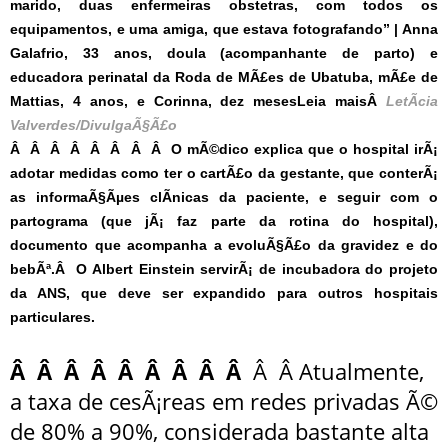
marido, duas enfermeiras obstetras, com todos os
equipamentos, e uma amiga, que estava fotografando” | Anna
Galafrio, 33 anos, doula (acompanhante de parto) e
educadora perinatal da Roda de MÃ£es de Ubatuba, mÃ£e de
Mattias, 4 anos, e Corinna, dez meses
Leia mais
Â
LetÃ­cia
Valverdes/DivulgaÃ§Ã£o
Â Â Â Â Â Â Â Â O mÃ©dico explica que o hospital irÃ¡
adotar medidas como ter o cartÃ£o da gestante, que conterÃ¡
as informaÃ§Ãµes clÃ­nicas da paciente, e seguir com o
partograma (que jÃ¡ faz parte da rotina do hospital),
documento que acompanha a evoluÃ§Ã£o da gravidez e do
bebÃª.Â O Albert Einstein servirÃ¡ de incubadora do projeto
da ANS, que deve ser expandido para outros hospitais
particulares.
Â Â Â Â Â Â Â Â Â
Â Â Atualmente,
a taxa de cesÃ¡reas em redes privadas Ã©
de 80% a 90%, considerada bastante alta