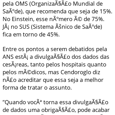
pela OMS (OrganizaÃ§Ã£o Mundial de
SaÃºde), que recomenda que seja de 15%.
No Einstein, esse nÃºmero Ã© de 75%.
JÃ¡ no SUS (Sistema Ãšnico de SaÃºde)
fica em torno de 45%.
Entre os pontos a serem debatidos pela
ANS estÃ¡ a divulgaÃ§Ã£o dos dados das
cesÃ¡reas, tanto pelos hospitais quanto
pelos mÃ©dicos, mas Cendoroglo diz
nÃ£o acreditar que essa seja a melhor
forma de tratar o assunto.
“Quando vocÃª torna essa divulgaÃ§Ã£o
de dados uma obrigaÃ§Ã£o, pode acabar