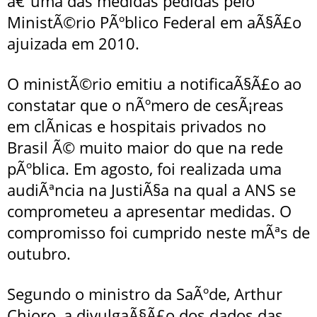
â€“uma das medidas pedidas pelo
MinistÃ©rio PÃºblico Federal em aÃ§Ã£o
ajuizada em 2010.
O ministÃ©rio emitiu a notificaÃ§Ã£o ao
constatar que o nÃºmero de cesÃ¡reas
em clÃ­nicas e hospitais privados no
Brasil Ã© muito maior do que na rede
pÃºblica. Em agosto, foi realizada uma
audiÃªncia na JustiÃ§a na qual a ANS se
comprometeu a apresentar medidas. O
compromisso foi cumprido neste mÃªs de
outubro.
Segundo o ministro da SaÃºde, Arthur
Chioro, a divulgaÃ§Ã£o dos dados das