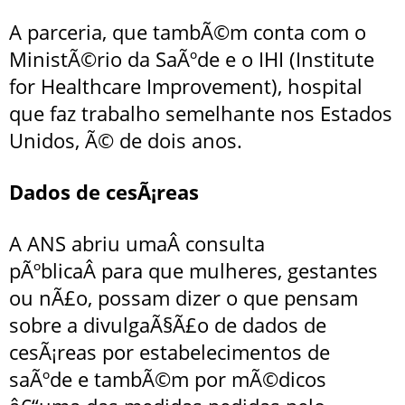
A parceria, que tambÃ©m conta com o
MinistÃ©rio da SaÃºde e o IHI (Institute
for Healthcare Improvement), hospital
que faz trabalho semelhante nos Estados
Unidos, Ã© de dois anos.
Dados de cesÃ¡reas
A ANS abriu umaÂ
consulta
pÃºblica
Â para que mulheres, gestantes
ou nÃ£o, possam dizer o que pensam
sobre a divulgaÃ§Ã£o de dados de
cesÃ¡reas por estabelecimentos de
saÃºde e tambÃ©m por mÃ©dicos