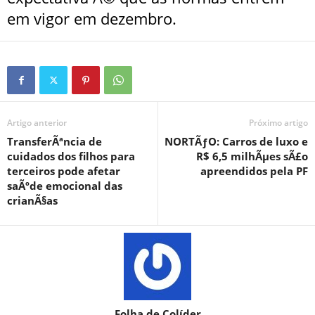
em vigor em dezembro.
Artigo anterior
Próximo artigo
TransferÃªncia de
NORTÃƒO: Carros de luxo e
cuidados dos filhos para
R$ 6,5 milhÃµes sÃ£o
terceiros pode afetar
apreendidos pela PF
saÃºde emocional das
crianÃ§as
Folha de Colíder