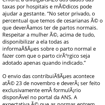
taxas por hospitais e mÃ©dicos pode
ajudar a gestante. “No setor privado, o
percentual que temos de cesarianas Ã© o
que deverÃ­amos ter de partos normais.
Respeitar a mulher Ã©, acima de tudo,
disponibilizar a ela todas as
informaÃ§Ãµes sobre o parto normal e
fazer com que o parto cirÃºrgico seja
adotado apenas quando indicado.”
O envio das contribuiÃ§Ãµes acontece
atÃ© 23 de novembro e deverÃ¡ ser feito
exclusivamente emÂ
formulÃ¡rio
disponÃ­vel no portal da ANS
. A
expectativa Ã© que as normas entrem