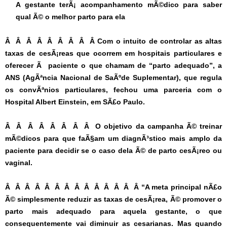
A gestante terÃ¡ acompanhamento mÃ©dico para saber
qual Ã© o melhor parto para ela
Â Â Â Â Â Â Â Â Â Com o intuito de controlar as altas
taxas de cesÃ¡reas que ocorrem em hospitais particulares e
oferecer Ã paciente o que chamam de “parto adequado”, a
ANS (AgÃªncia Nacional de SaÃºde Suplementar), que regula
os convÃªnios particulares, fechou uma parceria com o
Hospital Albert Einstein, em SÃ£o Paulo.
Â Â Â Â Â Â Â Â O objetivo da campanha Ã© treinar
mÃ©dicos para que faÃ§am um diagnÃ³stico mais amplo da
paciente para decidir se o caso dela Ã© de parto cesÃ¡reo ou
vaginal.
Â Â Â Â Â Â Â Â Â Â Â Â Â Â “A meta principal nÃ£o
Ã© simplesmente reduzir as taxas de cesÃ¡rea, Ã© promover o
parto mais adequado para aquela gestante, o que
consequentemente vai diminuir as cesarianas. Mas quando