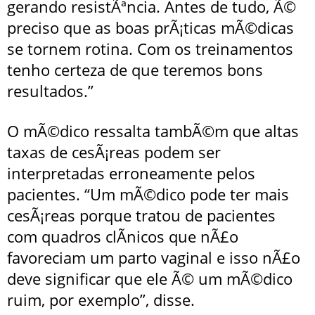
gerando resistÃªncia. Antes de tudo, Ã©
preciso que as boas prÃ¡ticas mÃ©dicas
se tornem rotina. Com os treinamentos
tenho certeza de que teremos bons
resultados.”
O mÃ©dico ressalta tambÃ©m que altas
taxas de cesÃ¡reas podem ser
interpretadas erroneamente pelos
pacientes. “Um mÃ©dico pode ter mais
cesÃ¡reas porque tratou de pacientes
com quadros clÃ­nicos que nÃ£o
favoreciam um parto vaginal e isso nÃ£o
deve significar que ele Ã© um mÃ©dico
ruim, por exemplo”, disse.