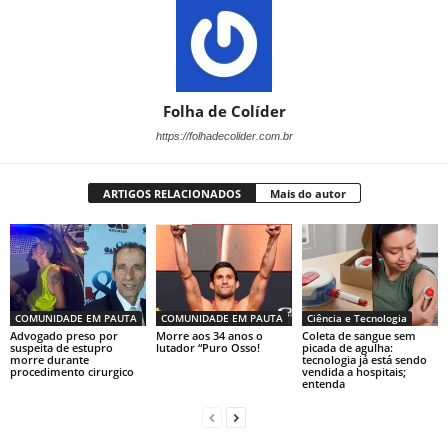
Folha de Colíder
https://folhadecolider.com.br
ARTIGOS RELACIONADOS
Mais do autor
COMUNIDADE EM PAUTA
COMUNIDADE EM PAUTA
Ciência e Tecnologia
Advogado preso por
Morre aos 34 anos o
Coleta de sangue sem
suspeita de estupro
lutador “Puro Osso!
picada de agulha:
morre durante
tecnologia já está sendo
procedimento cirurgico
vendida a hospitais;
entenda