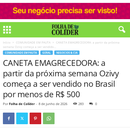
Início
COMUNIDADE EM PAUTA
CANETA EMAGRECEDORA: a partir da próxima
semana Ozivy começa a ser vendido...
COMUNIDADE EM PAUTA
GERAL
NEGOCIOS & CIA
CANETA EMAGRECEDORA: a
partir da próxima semana Ozivy
começa a ser vendido no Brasil
por menos de R$ 500
Por
Folha de Colíder
-
8 de junho de 2026
283
0