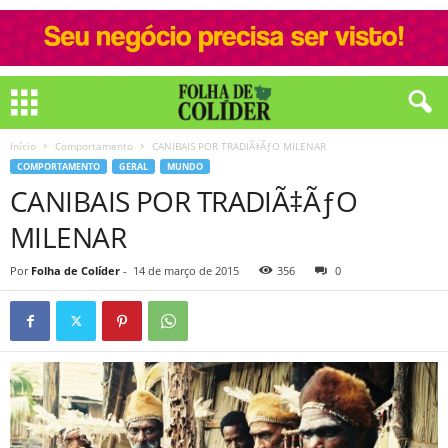
Início
Comportamento
CANIBAIS POR TRADIÃ‡ÃƒO MILENAR
COMPORTAMENTO
GERAL
MUNDO
CANIBAIS POR TRADIÃ‡ÃƒO
MILENAR
Por
Folha de Colíder
-
14 de março de 2015
356
0