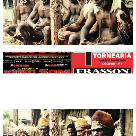
CHURRASCO HUMANO!!!Â
CANIBAIS POR TRADIÃ‡ÃƒO MILENAR, ELES ATÃ‰ BABAM
QUANDO SE DEPARAM COM UM RECHONCHUDO HOMEM
BRANCO VAGANDO DESPROTEGIDO POR SUAS TERRAS!