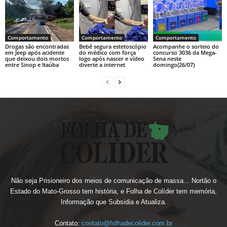
Comportamento
Comportamento
Comportamento
Drogas são encontradas
Bebê segura estetoscópio
Acompanhe o sorteio do
em Jeep após acidente
do médico com força
concurso 3036 da Mega-
que deixou dois mortos
logo após nascer e vídeo
Sena neste
entre Sinop e Itaúba
diverte a internet
domingo(26/07)
Não seja Prisioneiro dos meios de comunicação de massa... Nortão o
Estado do Mato-Grosso tem história, e Folha de Colíder tem memória,
Informação que Subsidia e Atualiza.
Contato:
contato@folhadecolider.com.br