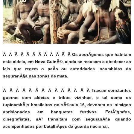
Â Â Â Â Â Â Â Â Â Â Â Â Os aborÃ­genes que habitam
esta aldeia, em Nova GuinÃ©, ainda se recusam a obedecer as
leis que regem o paÃ­s ou autoridades incumbidas da
seguranÃ§a nas zonas de mata.
Â Â Â Â Â Â Â Â Â Â Â Â Â Â Travam constantes
guerras com aldeias e tribos vizinhas, e tal como os
tupinambÃ¡s brasileiros no sÃ©culo 16, devoram os inimigos
aprisionados em banquetes festivos. FotÃ³grafos,
cinegrafistas, sÃ³ transitam com seguranÃ§a quando
acompanhados por batalhÃµes da guarda nacional.