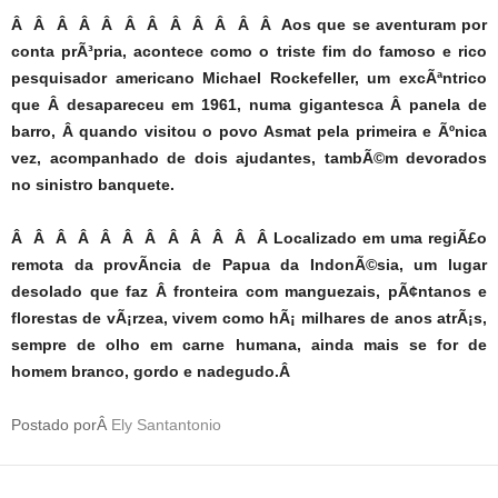
Â Â Â Â Â Â Â Â Â Â Â Â Aos que se aventuram por
conta prÃ³pria, acontece como o triste fim do famoso e rico
pesquisador americano Michael Rockefeller, um excÃªntrico
que Â desapareceu em 1961, numa gigantesca Â panela de
barro, Â quando visitou o povo Asmat pela primeira e Ãºnica
vez, acompanhado de dois ajudantes, tambÃ©m devorados
no sinistro banquete.
Â Â Â Â Â Â Â Â Â Â Â Â Localizado em uma regiÃ£o
remota da provÃ­ncia de Papua da IndonÃ©sia, um lugar
desolado que faz Â fronteira com manguezais, pÃ¢ntanos e
florestas de vÃ¡rzea, vivem como hÃ¡ milhares de anos atrÃ¡s,
sempre de olho em carne humana, ainda mais se for de
homem branco, gordo e nadegudo.Â
Postado porÂ
Ely Santantonio