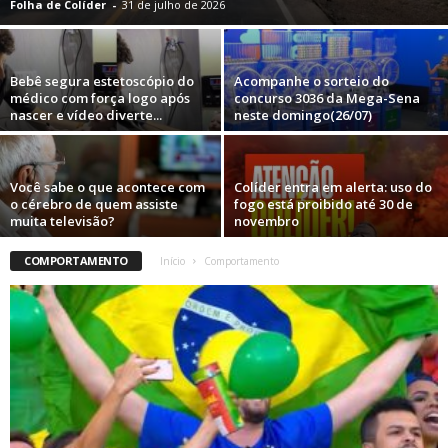
Folha de Colíder
-
31 de julho de 2026
Bebê segura estetoscópio do
Acompanhe o sorteio do
médico com força logo após
concurso 3036 da Mega-Sena
nascer e vídeo diverte...
neste domingo(26/07)
Você sabe o que acontece com
Colíder entra em alerta: uso do
o cérebro de quem assiste
fogo está proibido até 30 de
muita televisão?
novembro
COMPORTAMENTO
Início
Comportamento