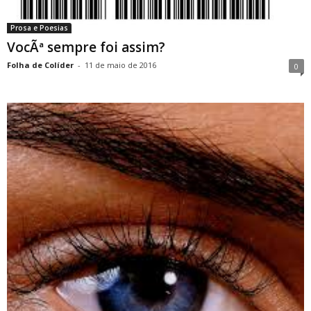
Prosa e Poesias
VocÃª sempre foi assim?
Folha de Colíder
-
11 de maio de 2016
0