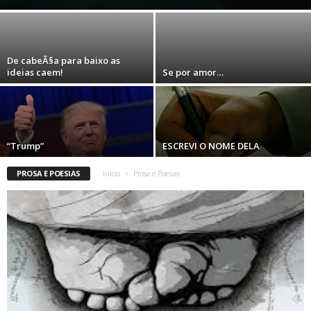
De cabeÃ§a para baixo as
ideias caem!
Se por amor…
“Trump”
ESCREVI O NOME DELA
PROSA E POESIAS
Início
Prosa e Poesias