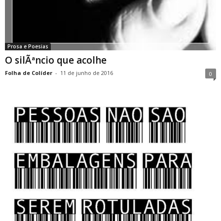
Prosa e Poesias
O silÃªncio que acolhe
Folha de Colíder
-
11 de junho de 2016
0