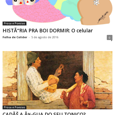
Prosa e Poesias
HISTÃ“RIA PRA BOI DORMIR: O celular
Folha de Colíder
-
5 de agosto de 2016
0
Prosa e Poesias
CADÃŠ A Ã‰GUA DO SEU TONICO?