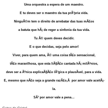
Uma orquestra a espera de um maestro.
E tu deves ser o maestro da tua prÃ³pria vida.
NinguÃ©m tem o direito de arrebatar das tuas mÃ£os
a batuta que hÃ¡ de reger a sinfonia da tua vida.
Tu Ã© quem deves decidir.
E o que decidas, seja pelo amor!
Viver, para quem ama, Ã© uma coisa tÃ£o sensacional,
tÃ£o maravilhosa, que esta liÃ§Ã£o cantada hÃ¡ milÃªnios,
deve ser a Ãºnica explicaÃ§Ã£o lÃ³gica e plausÃ­vel, para a vida.
E, mesmo que nÃ£o seja a grande razÃ£o,Â por amor vale aceitÃ¡-
la.
SÃ³ por amor vale a pena…