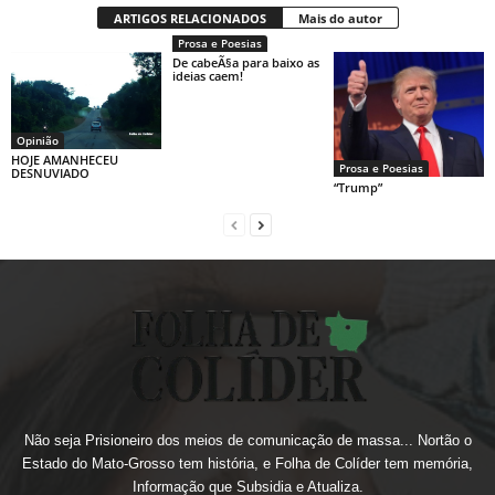
ARTIGOS RELACIONADOS
Mais do autor
Prosa e Poesias
De cabeÃ§a para baixo as
ideias caem!
Opinião
HOJE AMANHECEU
Prosa e Poesias
DESNUVIADO
“Trump”
Não seja Prisioneiro dos meios de comunicação de massa... Nortão o
Estado do Mato-Grosso tem história, e Folha de Colíder tem memória,
Informação que Subsidia e Atualiza.