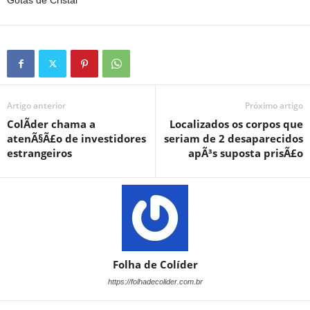
Gotas de Cristal
Artigo anterior
Próximo artigo
ColÃ­der chama a
Localizados os corpos que
atenÃ§Ã£o de investidores
seriam de 2 desaparecidos
estrangeiros
apÃ³s suposta prisÃ£o
Folha de Colíder
https://folhadecolider.com.br