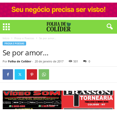
Início
Prosa e Poesias
Se por amor…
PROSA E POESIAS
Se por amor…
Por
Folha de Colíder
-
20 de janeiro de 2017
501
0