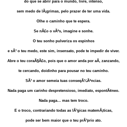
do que se abrir para o mundo, livre, intenso,
sem medo de lÃ¡grimas, pelo prazer de ter uma vida.
Olhe o caminho que te espera.
Se nÃ£o o vÃªs, imagine e sonhe.
O teu sonho pulveriza os espinhos
e sÃ³ o teu medo, este sim, insensato, pode te impedir de viver.
Abre o teu coraÃ§Ã£o, pois que o amor anda por aÃ­, zanzando,
te cercando, doidinho para pousar no teu caminho.
SÃ³ o amor semeia tuas conseqÃ¼Ãªncias.
Nada paga um carinho despretensioso, imediato, espontÃ¢neo.
Nada paga… mas tem troco.
E o troco, contrariando todas as lÃ³gicas matemÃ¡ticas,
pode ser bem maior que o teu prÃ³prio ato.