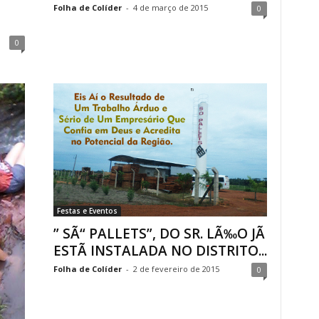
Folha de Colíder
-
4 de março de 2015
0
0
Festas e Eventos
” SÃ“ PALLETS”, DO SR. LÃ‰O JÃ
ESTÃ INSTALADA NO DISTRITO...
Folha de Colíder
-
2 de fevereiro de 2015
0