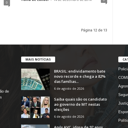
0
Página 12 de 13
MAIS NOTÍCIAS
CA
Polici
BRASIL: endividamento bate
novo recorde e chega a 82%
COMU
das famílias...
Agron
6 de agosto de 2026
ão de
Segur
m
Saiba quais são os candidato
Justi
ao governo de MT nestas
eleições
Espor
6 de agosto de 2026
Políti
Após AVC, idosa de 97 anos