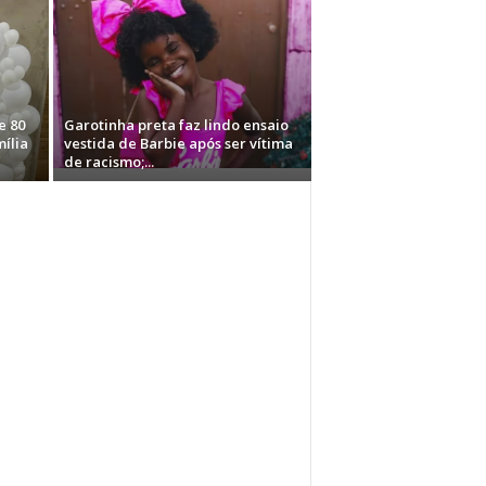
e 80
Garotinha preta faz lindo ensaio
mília
vestida de Barbie após ser vítima
de racismo;...