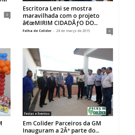
Escritora Leni se mostra
maravilhada com o projeto
0
â€œMIRIM CIDADÃƒO DO...
Folha de Colíder
-
24 de março de 2015
0
Festas e Eventos
M
Em Colider Parceiros da GM
Inauguram a 2Âª parte do...