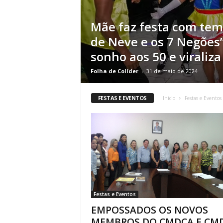
Mãe faz festa com tem
de Neve e os 7 Negões”
sonho aos 50 e viraliza
Folha de Colíder
-
31 de maio de 2024
FESTAS E EVENTOS
Início
Festas e Eventos
Festas e Eventos
EMPOSSADOS OS NOVOS
MEMBROS DO CMDCA E CM