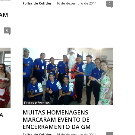
Folha de Colíder
-
16 de dezembro de 2014
0
RAM
0
Festas e Eventos
MUITAS HOMENAGENS
A
MARCARAM EVENTO DE
ENCERRAMENTO DA GM
Folha de Colíder
-
14 de dezembro de 2014
0