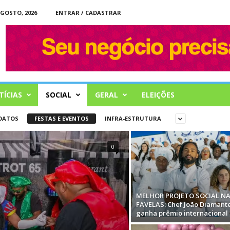
AGOSTO, 2026
ENTRAR / CADASTRAR
ÍCIAS
SOCIAL
GERAL
ELEIÇÕES
OATOS
FESTAS E EVENTOS
INFRA-ESTRUTURA
0
MELHOR PROJETO SOCIAL N
FAVELAS: Chef João Diamant
ganha prêmio internacional