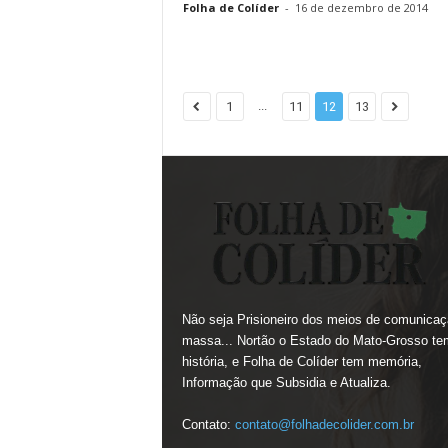
Folha de Colíder
-
16 de dezembro de 2014
...
1
11
12
13
Não seja Prisioneiro dos meios de comunicaç
massa... Nortão o Estado do Mato-Grosso te
história, e Folha de Colíder tem memória,
Informação que Subsidia e Atualiza.
Contato:
contato@folhadecolider.com.br