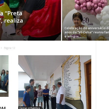
a “Preta
, realiza
Celebração do aniversário d
anos da “Vó Celsa” reuniu fa
e amigos...
Página 12
DM
Festas e Eventos