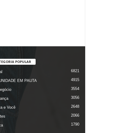
TEGORIA POPULAR
6821
al
4915
NIDADE EM PAUTA
3554
egócio
3056
ança
2648
ça e Você
2066
tes
1790
ca