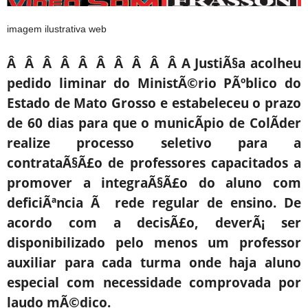
imagem ilustrativa web
Â Â Â Â Â Â Â Â Â Â A JustiÃ§a acolheu
pedido liminar do MinistÃ©rio PÃºblico do
Estado de Mato Grosso e estabeleceu o prazo
de 60 dias para que o municÃ­pio de ColÃ­der
realize processo seletivo para a
contrataÃ§Ã£o de professores capacitados a
promover a integraÃ§Ã£o do aluno com
deficiÃªncia Ã rede regular de ensino. De
acordo com a decisÃ£o, deverÃ¡ ser
disponibilizado pelo menos um professor
auxiliar para cada turma onde haja aluno
especial com necessidade comprovada por
laudo mÃ©dico.