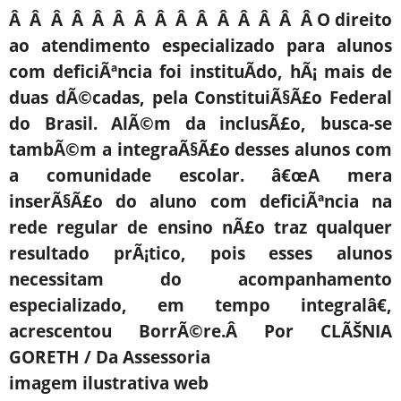
Â Â Â Â Â Â Â Â Â Â Â Â Â Â Â O direito
ao atendimento especializado para alunos
com deficiÃªncia foi instituÃ­do, hÃ¡ mais de
duas dÃ©cadas, pela ConstituiÃ§Ã£o Federal
do Brasil. AlÃ©m da inclusÃ£o, busca-se
tambÃ©m a integraÃ§Ã£o desses alunos com
a comunidade escolar. â€œA mera
inserÃ§Ã£o do aluno com deficiÃªncia na
rede regular de ensino nÃ£o traz qualquer
resultado prÃ¡tico, pois esses alunos
necessitam do acompanhamento
especializado, em tempo integralâ€,
acrescentou BorrÃ©re.Â Por CLÃŠNIA
GORETH / Da Assessoria
imagem ilustrativa web