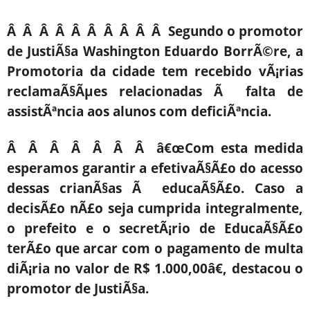
Â Â Â Â Â Â Â Â Â Â Segundo o promotor
de JustiÃ§a Washington Eduardo BorrÃ©re, a
Promotoria da cidade tem recebido vÃ¡rias
reclamaÃ§Ãµes relacionadas Ã falta de
assistÃªncia aos alunos com deficiÃªncia.
Â Â Â Â Â Â Â â€œCom esta medida
esperamos garantir a efetivaÃ§Ã£o do acesso
dessas crianÃ§as Ã educaÃ§Ã£o. Caso a
decisÃ£o nÃ£o seja cumprida integralmente,
o prefeito e o secretÃ¡rio de EducaÃ§Ã£o
terÃ£o que arcar com o pagamento de multa
diÃ¡ria no valor de R$ 1.000,00â€, destacou o
promotor de JustiÃ§a.