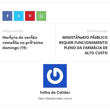
Artigo anterior
Próximo artigo
HorÃ¡rio de verÃ£o
MINISTÃ‰RIO PÃšBLICO
comeÃ§a no prÃ³ximo
REQUER FUNCIONAMENTO
domingo (19)
PLENO DA FARMÃCIA DE
ALTO CUSTO
Folha de Colíder
https://folhadecolider.com.br