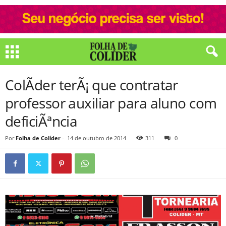
ColÃ­der terÃ¡ que contratar
professor auxiliar para aluno com
deficiÃªncia
Por
Folha de Colíder
-
14 de outubro de 2014
311
0