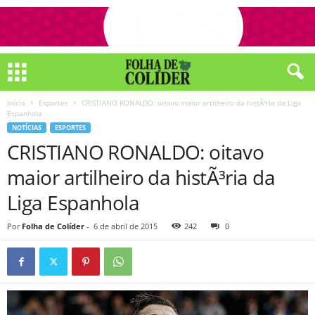
Início
Esportes
CRISTIANO RONALDO: oitavo maior artilheiro da histÃ³ria da Liga
Espanhola
NOTÍCIAS
ESPORTES
CRISTIANO RONALDO: oitavo
maior artilheiro da histÃ³ria da
Liga Espanhola
Por
Folha de Colíder
-
6 de abril de 2015
242
0