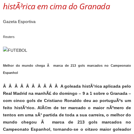
histÃ³rica em cima do Granada
Gazeta Esportiva
Reuters
Melhor do mundo chega Ã marca de 213 gols marcados no Campeonato
Espanhol
Â Â Â Â Â Â Â Â Â Â A goleada histÃ³rica aplicada pelo
Real Madrid na manhÃ£ do domingo – 9 a 1 sobre o Granada –
com cinco gols de Cristiano Ronaldo deu ao portuguÃªs um
feito histÃ³rico. AlÃ©m de ter marcado o maior nÃºmero de
tentos em uma sÃ³ partida de toda a sua carreira, o melhor do
mundo chegou Ã marca de 213 gols marcados no
Campeonato Espanhol, tornando-se o oitavo maior goleador