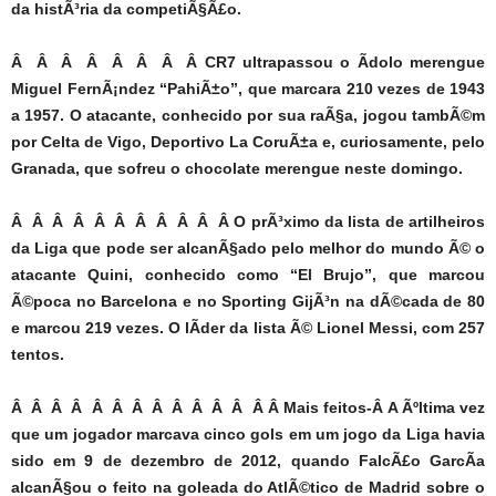
da histÃ³ria da competiÃ§Ã£o.
Â Â Â Â Â Â Â Â CR7 ultrapassou o Ã­dolo merengue
Miguel FernÃ¡ndez “PahiÃ±o”, que marcara 210 vezes de 1943
a 1957. O atacante, conhecido por sua raÃ§a, jogou tambÃ©m
por Celta de Vigo, Deportivo La CoruÃ±a e, curiosamente, pelo
Granada, que sofreu o chocolate merengue neste domingo.
Â Â Â Â Â Â Â Â Â Â Â O prÃ³ximo da lista de artilheiros
da Liga que pode ser alcanÃ§ado pelo melhor do mundo Ã© o
atacante Quini, conhecido como “El Brujo”, que marcou
Ã©poca no Barcelona e no Sporting GijÃ³n na dÃ©cada de 80
e marcou 219 vezes. O lÃ­der da lista Ã© Lionel Messi, com 257
tentos.
Â Â Â Â Â Â Â Â Â Â Â Â Â Â
Mais feitos-Â A Ãºltima vez
que um jogador marcava cinco gols em um jogo da Liga havia
sido em 9 de dezembro de 2012, quando FalcÃ£o GarcÃ­a
alcanÃ§ou o feito na goleada do AtlÃ©tico de Madrid sobre o