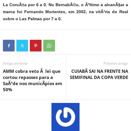
La CoruÃ±a por 6 a 0. No BernabÃ©u, o Ãºltimo a alcanÃ§ar a
marca foi Fernando Morientes, em 2002, na vitÃ³ria do Real
sobre o Las Palmas por 7 a 0.
Artigo anterior
Próximo artigo
AMM cobra veto Ã lei que
CUIABÃ SAI NA FRENTE NA
cortou repasses para a
SEMIFINAL DA COPA VERDE
SaÃºde nos municÃ­pios em
50%