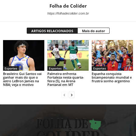
Folha de Colíder
https://folhadecolider.com.br
ARTIGOS RELACIONADOS
Mais do autor
Esportes
Esportes
Esportes
Brasileiro Gui Santos vai
Palmeira enfrenta
Espanha conquista
ganhar mais do que o
Fortaleza nesta quarta-
bicampeonato mundial e
astro LeBron James na
feira (5), na Arena
frustra sonho argentino
NBA; veja o motivo
Pantanal em MT