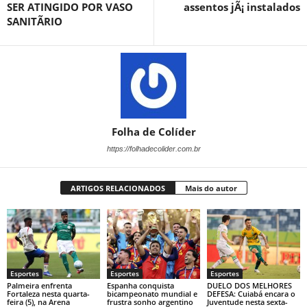
SER ATINGIDO POR VASO
assentos jÃ¡ instalados
SANITÃRIO
Folha de Colíder
https://folhadecolider.com.br
ARTIGOS RELACIONADOS
Mais do autor
Esportes
Esportes
Esportes
Palmeira enfrenta
Espanha conquista
DUELO DOS MELHORES
Fortaleza nesta quarta-
bicampeonato mundial e
DEFESA: Cuiabá encara o
feira (5), na Arena
frustra sonho argentino
Juventude nesta sexta-