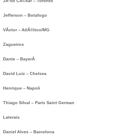
JÃºlio CÃ©sar – Toronto
Jefferson – Botafogo
VÃ­ctor – AtlÃ©tico/MG
Zagueiros
Dante – BayerÂ
David Luiz – Chelsea
Henrique – Napoli
Thiago Silval – Paris Saint German
Laterais
Daniel Alves – Barcelona