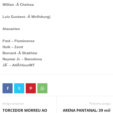
Willian -Â Chelsea
Luiz Gustavo -Â Wolfsburg)
Atacantes
Fred – Fluminense
Hulk – Zenit
Bernard -Â Shakhtar
Neymar Jr. – Barcelona
JÃ´ – AtlÃ©tico/MT
Artigo anterior
Próximo artigo
TORCEDOR MORREU AO
ARENA PANTANAL: 39 mil