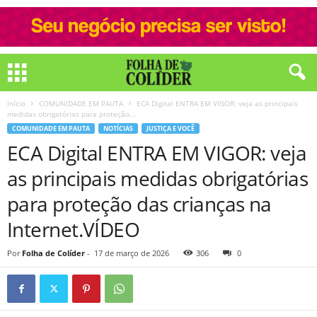
Início
COMUNIDADE EM PAUTA
ECA Digital ENTRA EM VIGOR: veja as principais
medidas obrigatórias para proteção...
COMUNIDADE EM PAUTA
NOTÍCIAS
JUSTIÇA E VOCÊ
ECA Digital ENTRA EM VIGOR: veja
as principais medidas obrigatórias
para proteção das crianças na
Internet.VÍDEO
Por
Folha de Colíder
-
17 de março de 2026
306
0