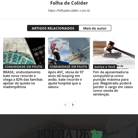
Folha de Colíder
https://folhadecolider.com.br
ARTIGOS RELACIONADOS
Mais do autor
COMUNIDADE EM PAUTA
COMUNIDADE EM PAUTA
Justiça e Você
BRASIL: endividamento
Após AVC, idosa de 97
Fim da aposentadoria
bate novo recorde e
anos dá looping em
compulsória como
chega a 82% das famílias
avião, bate recorde e
punição máxima para
apesar de queda na
ajuda hospital que a
juiz: Magistrado poderá
inadimplência
salvou
perder o cargo em casos
como venda de
sentenças.