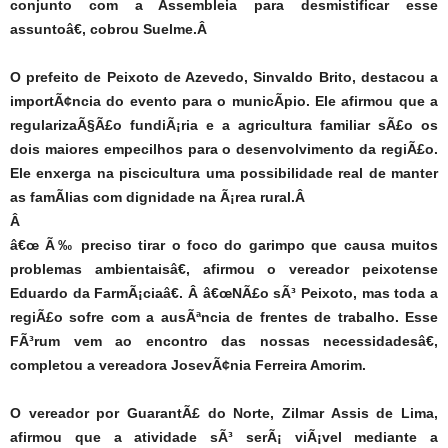
conjunto com a Assembleia para desmistificar esse
assuntoâ€, cobrou Suelme.Â
O prefeito de Peixoto de Azevedo, Sinvaldo Brito, destacou a
importÃ¢ncia do evento para o municÃ­pio. Ele afirmou que a
regularizaÃ§Ã£o fundiÃ¡ria e a agricultura familiar sÃ£o os
dois maiores empecilhos para o desenvolvimento da regiÃ£o.
Ele enxerga na piscicultura uma possibilidade real de manter
as famÃ­lias com dignidade na Ã¡rea rural.Â
Â
â€œ Ã‰ preciso tirar o foco do garimpo que causa muitos
problemas ambientaisâ€, afirmou o vereador peixotense
Eduardo da FarmÃ¡ciaâ€. Â â€œNÃ£o sÃ³ Peixoto, mas toda a
regiÃ£o sofre com a ausÃªncia de frentes de trabalho. Esse
FÃ³rum vem ao encontro das nossas necessidadesâ€,
completou a vereadora JosevÃ¢nia Ferreira Amorim.
O vereador por GuarantÃ£ do Norte, Zilmar Assis de Lima,
afirmou que a atividade sÃ³ serÃ¡ viÃ¡vel mediante a