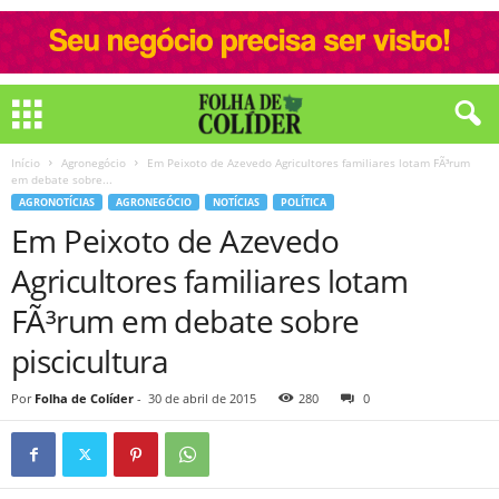
Início
Agronegócio
Em Peixoto de Azevedo Agricultores familiares lotam FÃ³rum
em debate sobre...
AGRONOTÍCIAS
AGRONEGÓCIO
NOTÍCIAS
POLÍTICA
Em Peixoto de Azevedo
Agricultores familiares lotam
FÃ³rum em debate sobre
piscicultura
Por
Folha de Colíder
-
30 de abril de 2015
280
0