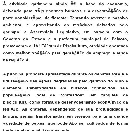
Â atividade garimpeira ainda Ã© a base da economia,
deixando para trÃ¡s enormes buracos e a devastaÃ§Ã£o de
parte considerÃ¡vel da floresta. Tentando reverter o passivo
ambiental e aproveitando os resÃ­duos deixados pelo
garimpo, a Assembleia Legislativa, em parceira com o
Governo do Estado e a prefeitura municipal de Peixoto,
promoveram o 1Â° FÃ³rum de Piscicultura, atividade apontada
como melhor opÃ§Ã£o para geraÃ§Ã£o de emprego e renda
na regiÃ£o.Â
A principal proposta apresentada durante os debates foiÂ Â a
utilizaÃ§Ã£o das Ã¡reas degradadas pelo garimpo do ouro e
diamante, transformadas em buracos conhecidos pela
populaÃ§Ã£o local de “crateados”, em tanques de
piscicultura, como forma de desenvolvimento econÃ´mico da
regiÃ£o. As crateras, dependendo de sua profundidade e
largura, seriam transformadas em viveiros para uma grande
variedade de peixes, que poderÃ£o ser cultivados de forma
tradicional ou emÂ tanques rede.