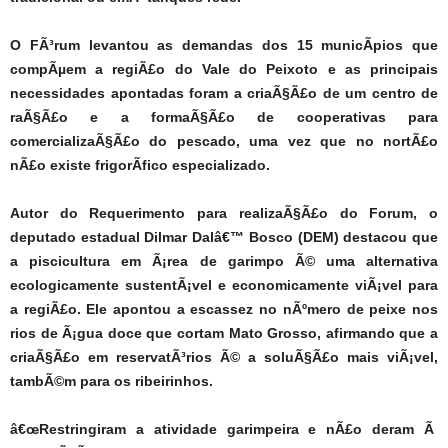
O FÃ³rum levantou as demandas dos 15 municÃ­pios que
compÃµem a regiÃ£o do Vale do Peixoto e as principais
necessidades apontadas foram a criaÃ§Ã£o de um centro de
raÃ§Ã£o e a formaÃ§Ã£o de cooperativas para
comercializaÃ§Ã£o do pescado, uma vez que no nortÃ£o
nÃ£o existe frigorÃ­fico especializado.
Autor do Requerimento para realizaÃ§Ã£o do Forum, o
deputado estadual Dilmar Dalâ€™ Bosco (DEM) destacou que
a piscicultura em Ã¡rea de garimpo Ã© uma alternativa
ecologicamente sustentÃ¡vel e economicamente viÃ¡vel para
a regiÃ£o. Ele apontou a escassez no nÃºmero de peixe nos
rios de Ã¡gua doce que cortam Mato Grosso, afirmando que a
criaÃ§Ã£o em reservatÃ³rios Ã© a soluÃ§Ã£o mais viÃ¡vel,
tambÃ©m para os ribeirinhos.
â€œRestringiram a atividade garimpeira e nÃ£o deram Ã