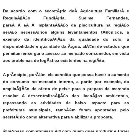
De acordo com o secretÃ¡rio deÂ Agricultura FamiliarÂ e
RegulaÃ§Ã£o FundiÃ¡ria, Suelme Fernandes,
paraÂ Â aÂ Â implantaÃ§Ã£o da piscicultura na regiÃ£o
serÃ£o necessÃ¡rios alguns levantamentos tÃ©cnicos, a
exemplo da identificaÃ§Ã£o da qualidade do solo, a
disponibilidade e qualidade da Ã¡gua, alÃ©m de estudos que
permitam enxergar o acesso ao mercado consumidor, em vista
aos problemas de logÃ­stica existentes na regiÃ£o.
A prÃ­ncipio, porÃ©m, ele acredita que possa haver o aumento
do consumo no mercado interno, a partir, por exemplo, da
ampliaÃ§Ã£o da oferta de peixe para o preparo da merenda
escolar. A descentralizaÃ§Ã£o das licenÃ§as ambientais,
repassando as atividades de baixo impacto para as
prefeituras municipais, tambÃ©m foram apontadas pelo
secretÃ¡rio como alternativa para viabilizar a proposta.
â€œNosso compromisso Ã© com quem quer produzir e trazer