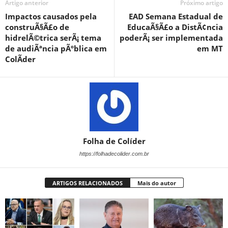
Artigo anterior
Próximo artigo
Impactos causados pela
EAD Semana Estadual de
construÃ§Ã£o de
EducaÃ§Ã£o a DistÃ¢ncia
hidrelÃ©trica serÃ¡ tema
poderÃ¡ ser implementada
de audiÃªncia pÃºblica em
em MT
ColÃ­der
Folha de Colíder
https://folhadecolider.com.br
ARTIGOS RELACIONADOS
Mais do autor