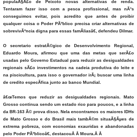
populaÃ§Ã£o de Peixoto novas alternativas de renda.
Tentaram fazer isso com a pesca profissional, mas nÃ³s
conseguimos evitar, pois acredito que antes de proibir
qualquer coisa o Poder PÃºblico precisa criar alternativas de
sobrevivÃªncia digna para essas famÃ­liasâ€, defendeu Dilmar.
O secretario estratÃ©gico de Desenvolvimento Regional,
Eduardo Moura, afirmou que uma das metas que serÃ£o
usadas pelo Governo Estadual para reduzir as desigualdades
regionais sÃ£o investimentos na cadeia produtiva do leite e
na piscicultura, para isso o governador irÃ¡ buscar uma linha
de credito especÃ­fica junto ao banco Mundial.
â€œTemos que reduzir as desigualdades regionais. Mato
Grosso continua sendo um estado rico para poucos, e a linha
da BR-163 Ã© prova disso. Nela encontramos os maiores IDHs
de Mato Grosso e do Brasil mais tambÃ©m situaÃ§Ãµes de
extrema pobreza, com economias exauridas e abandonadas
pelo Poder PÃºblicoâ€, destacouÂ Â Moura.Â Â