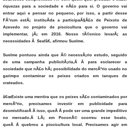
riquezas para a sociedade e nÃ£o para si. O governo vai
entrar aqui e pensar no pequeno, por isso, a partir desse
FÃ³rum estÃ¡ instituÃ­da a participaÃ§Ã£o de Peixoto de
Azevedo no projeto de piscicultura que o governo vai
implementar, jÃ¡ em 2016. Nosso tÃ©cnico levarÃ¡ as
necessidades Ã Seafâ€, afirmou Suelme.
Suelme pontuou ainda que Ã© necessÃ¡rio estudo, seguido
de uma campanha publicitÃ¡ria,Â Â para esclarecer a
sociedade que nÃ£o hÃ¡ possibilidade do mercÃºrio usado no
garimpo contaminar os peixes criados em tanques de
crateados.
â€œExiste uma mentira que os peixes sÃ£o contaminados por
mercÃºrio, precisamos investir em publicidade para
desmistificarÂ Â isso, queÂ Â pode ser uma grande impeditivo
no mercado.Â LÃ¡ em PoconÃ© ocorreu esse boato,
queÂ Â quebrou a piscicultura local. Precisamos agir em