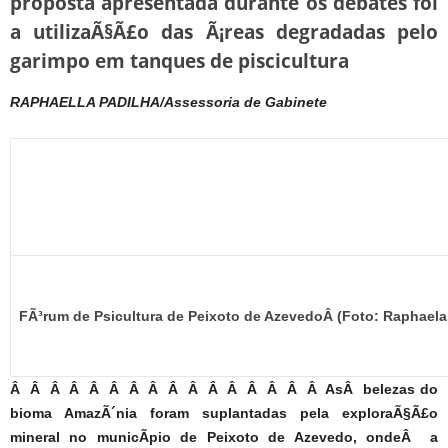
proposta apresentada durante os debates foi
a utilizaÃ§Ã£o das Ã¡reas degradadas pelo
garimpo em tanques de piscicultura
RAPHAELLA PADILHA/Assessoria de Gabinete
FÃ³rum de Psicultura de Peixoto de AzevedoÂ (Foto: Raphaela 
Â Â Â Â Â Â Â Â Â Â Â Â Â Â Â Â AsÂ belezas do
bioma AmazÃ´nia foram suplantadas pela exploraÃ§Ã£o
mineral no municÃ­pio de Peixoto de Azevedo, ondeÂ a