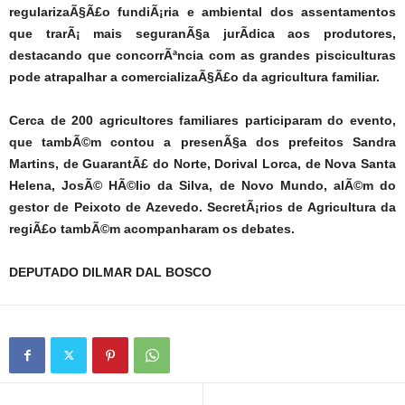
regularizaÃ§Ã£o fundiÃ¡ria e ambiental dos assentamentos
que trarÃ¡ mais seguranÃ§a jurÃ­dica aos produtores,
destacando que concorrÃªncia com as grandes pisciculturas
pode atrapalhar a comercializaÃ§Ã£o da agricultura familiar.
Cerca de 200 agricultores familiares participaram do evento,
que tambÃ©m contou a presenÃ§a dos prefeitos Sandra
Martins, de GuarantÃ£ do Norte, Dorival Lorca, de Nova Santa
Helena, JosÃ© HÃ©lio da Silva, de Novo Mundo, alÃ©m do
gestor de Peixoto de Azevedo. SecretÃ¡rios de Agricultura da
regiÃ£o tambÃ©m acompanharam os debates.
DEPUTADO DILMAR DAL BOSCO