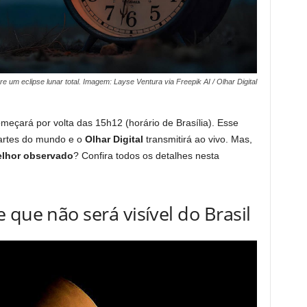
 um eclipse lunar total. Imagem: Layse Ventura via Freepik AI / Olhar Digital
meçará por volta das 15h12 (horário de Brasília). Esse
partes do mundo e o
Olhar Digital
transmitirá ao vivo. Mas,
elhor observado
? Confira todos os detalhes nesta
 que não será visível do Brasil