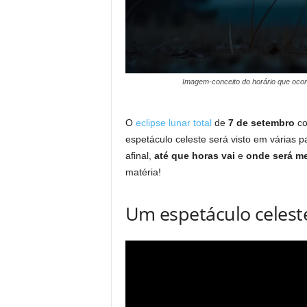
Imagem-conceito do horário que ocorre
O
eclipse lunar total
de
7 de setembro
co
espetáculo celeste será visto em várias 
afinal,
até que horas vai
e
onde será m
matéria!
Um espetáculo celeste