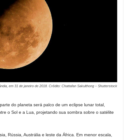
lândia, em 31 de janeiro de 2018. Crédito: Chattafan Sakulthong – Shutterstock
parte do planeta será palco de um eclipse lunar total,
re o Sol e a Lua, projetando sua sombra sobre o satélite
sia, Rússia, Austrália e leste da África. Em menor escala,