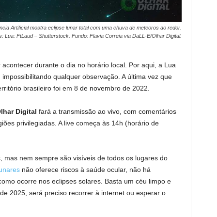
cia Artificial mostra eclipse lunar total com uma chuva de meteoros ao redor.
s: Lua: FtLaud – Shutterstock. Fundo: Flavia Correia via DaLL-E/Olhar Digital.
 acontecer durante o dia no horário local. Por aqui, a Lua
, impossibilitando qualquer observação. A última vez que
erritório brasileiro foi em 8 de novembro de 2022.
lhar Digital
fará a transmissão ao vivo, com comentários
ões privilegiadas. A live começa às 14h (horário de
os, mas nem sempre são visíveis de todos os lugares do
lunares
não oferece riscos à saúde ocular, não há
omo ocorre nos eclipses solares. Basta um céu limpo e
e 2025, será preciso recorrer à internet ou esperar o