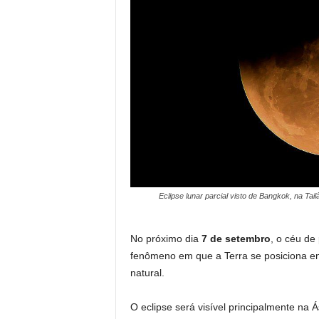
Eclipse lunar parcial visto de Bangkok, na Tai
No próximo dia
7 de setembro
, o céu de 
fenômeno em que a Terra se posiciona ent
natural.
O eclipse será visível principalmente na Á