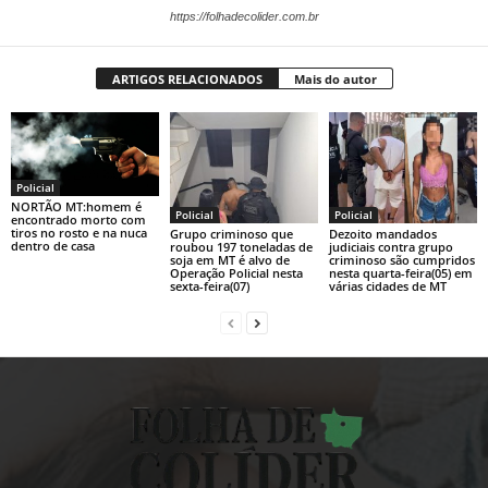
https://folhadecolider.com.br
ARTIGOS RELACIONADOS
Mais do autor
Policial
NORTÃO MT:homem é
Policial
Policial
encontrado morto com
tiros no rosto e na nuca
Grupo criminoso que
Dezoito mandados
dentro de casa
roubou 197 toneladas de
judiciais contra grupo
soja em MT é alvo de
criminoso são cumpridos
Operação Policial nesta
nesta quarta-feira(05) em
sexta-feira(07)
várias cidades de MT