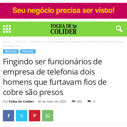
Início
Policial
Fingindo ser funcionários de empresa de telefonia dois homens que
furtavam fios...
NOTÍCIAS
POLICIAL
Fingindo ser funcionários de
empresa de telefonia dois
homens que furtavam fios de
cobre são presos
Por
Folha de Colíder
-
30 de maio de 2025
403
0