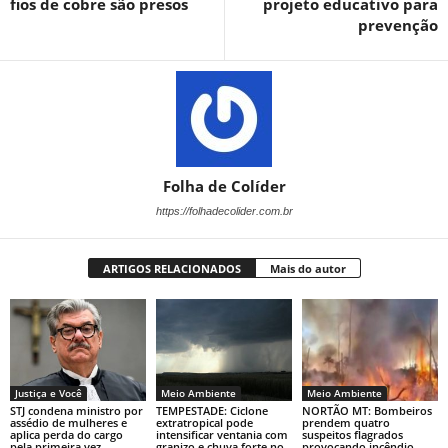
fios de cobre são presos
projeto educativo para
prevenção
Folha de Colíder
https://folhadecolider.com.br
ARTIGOS RELACIONADOS
Mais do autor
Justiça e Você
Meio Ambiente
Meio Ambiente
STJ condena ministro por
TEMPESTADE: Ciclone
NORTÃO MT: Bombeiros
assédio de mulheres e
extratropical pode
prendem quatro
aplica perda do cargo
intensificar ventania com
suspeitos flagrados
pela primeira vez
granizo e chuva forte no
provocando incêndio