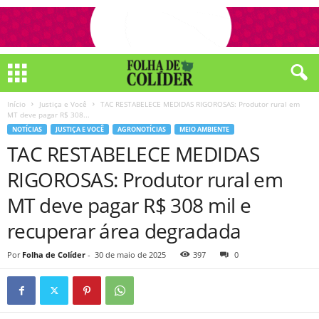
Início
Justiça e Você
TAC RESTABELECE MEDIDAS RIGOROSAS: Produtor rural em
MT deve pagar R$ 308...
NOTÍCIAS
JUSTIÇA E VOCÊ
AGRONOTÍCIAS
MEIO AMBIENTE
TAC RESTABELECE MEDIDAS
RIGOROSAS: Produtor rural em
MT deve pagar R$ 308 mil e
recuperar área degradada
Por
Folha de Colíder
-
30 de maio de 2025
397
0