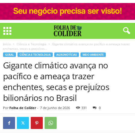
Início
Ciência e Tecnologia
Gigante climático avança no pacífico e ameaça trazer
enchentes, secas e prejuízos...
GERAL
CIÊNCIA E TECNOLOGIA
AGRONOTÍCIAS
MEIO AMBIENTE
Gigante climático avança no
pacífico e ameaça trazer
enchentes, secas e prejuízos
bilionários no Brasil
Por
Folha de Colíder
-
7 de junho de 2026
331
0