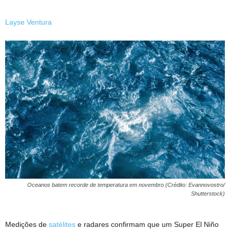
Layse Ventura
Oceanos batem recorde de temperatura em novembro (Crédito: Evannovostro/
Shutterstock)
Medições de
satélites
e radares confirmam que um Super El Niño