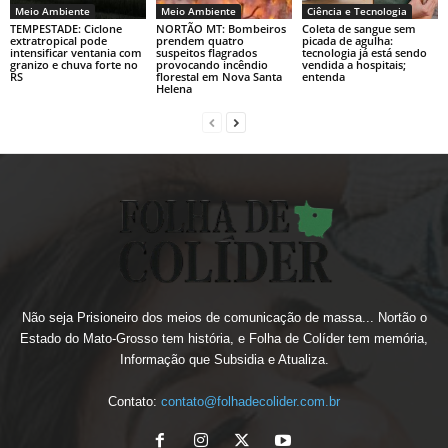
Meio Ambiente
Meio Ambiente
Ciência e Tecnologia
TEMPESTADE: Ciclone
NORTÃO MT: Bombeiros
Coleta de sangue sem
extratropical pode
prendem quatro
picada de agulha:
intensificar ventania com
suspeitos flagrados
tecnologia já está sendo
granizo e chuva forte no
provocando incêndio
vendida a hospitais;
RS
florestal em Nova Santa
entenda
Helena
Não seja Prisioneiro dos meios de comunicação de massa... Nortão o
Estado do Mato-Grosso tem história, e Folha de Colíder tem memória,
Informação que Subsidia e Atualiza.
Contato:
contato@folhadecolider.com.br