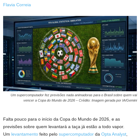
Flavia Correia
Um supercomputador fez previsões nada animadoras para o Brasil sobre quem vai
vencer a Copa do Mundo de 2026 – Crédito: Imagem gerada por IA/Gemini
Falta pouco para o início da Copa do Mundo de 2026, e as
previsões sobre quem levantará a taça já estão a todo vapor.
Um
levantamento
feito pelo
supercomputador
da
Opta Analyst
,