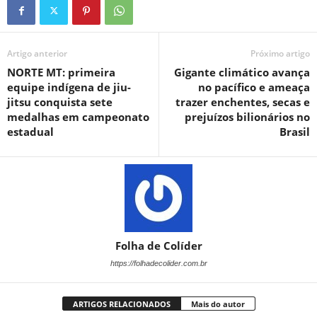
Artigo anterior
Próximo artigo
NORTE MT: primeira
Gigante climático avança
equipe indígena de jiu-
no pacífico e ameaça
jitsu conquista sete
trazer enchentes, secas e
medalhas em campeonato
prejuízos bilionários no
estadual
Brasil
Folha de Colíder
https://folhadecolider.com.br
ARTIGOS RELACIONADOS
Mais do autor