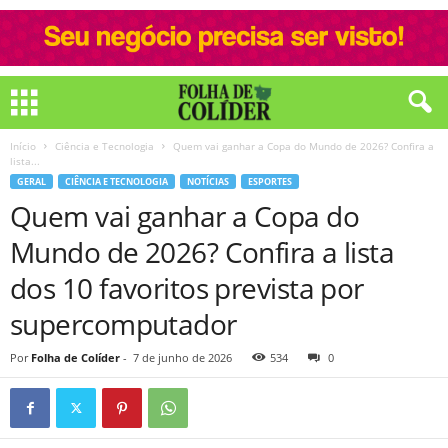
Início
Ciência e Tecnologia
Quem vai ganhar a Copa do Mundo de 2026? Confira a
lista...
GERAL
CIÊNCIA E TECNOLOGIA
NOTÍCIAS
ESPORTES
Quem vai ganhar a Copa do
Mundo de 2026? Confira a lista
dos 10 favoritos prevista por
supercomputador
Por
Folha de Colíder
-
7 de junho de 2026
534
0