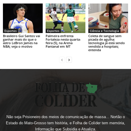
Esportes
Esportes
Ciência e Tecnologia
Brasileiro Gui Santos vai
Palmeira enfrenta
Coleta de sangue sem
ganhar mais do que o
Fortaleza nesta quarta-
picada de agulha:
astro LeBron James na
feira (5), na Arena
tecnologia já está sendo
NBA; veja o motivo
Pantanal em MT
vendida a hospitais;
entenda
Não seja Prisioneiro dos meios de comunicação de massa... Nortão o
Estado do Mato-Grosso tem história, e Folha de Colíder tem memória,
Informação que Subsidia e Atualiza.